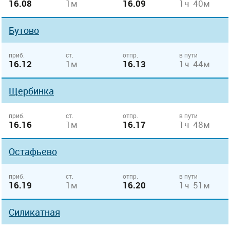
16.08
1м
16.09
1ч 40м
Бутово
приб.
ст.
отпр.
в пути
16.12
1м
16.13
1ч 44м
Щербинка
приб.
ст.
отпр.
в пути
16.16
1м
16.17
1ч 48м
Остафьево
приб.
ст.
отпр.
в пути
16.19
1м
16.20
1ч 51м
Силикатная