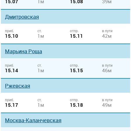
15.07
1м
15.08
39м
Дмитровская
приб.
ст.
отпр.
в пути
15.10
1м
15.11
42м
Марьина Роща
приб.
ст.
отпр.
в пути
15.14
1м
15.15
46м
Ржевская
приб.
ст.
отпр.
в пути
15.17
1м
15.18
49м
Москва-Каланчевская