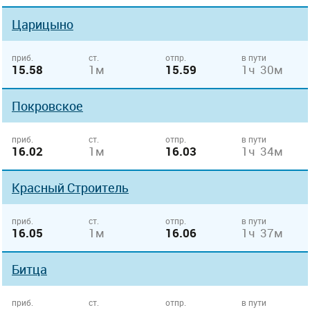
Царицыно
приб.
ст.
отпр.
в пути
15.58
1м
15.59
1ч 30м
Покровское
приб.
ст.
отпр.
в пути
16.02
1м
16.03
1ч 34м
Красный Строитель
приб.
ст.
отпр.
в пути
16.05
1м
16.06
1ч 37м
Битца
приб.
ст.
отпр.
в пути