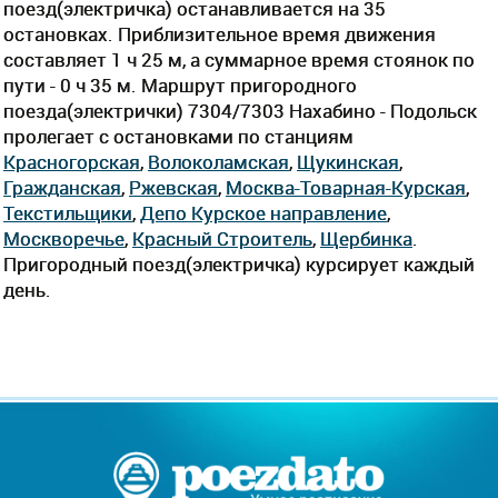
поезд(электричка) останавливается на 35
остановках. Приблизительное время движения
составляет 1 ч 25 м, а суммарное время стоянок по
пути - 0 ч 35 м. Маршрут пригородного
поезда(электрички) 7304/7303 Нахабино - Подольск
пролегает c остановками по станциям
Красногорская
,
Волоколамская
,
Щукинская
,
Гражданская
,
Ржевская
,
Москва-Товарная-Курская
,
Текстильщики
,
Депо Курcкое направление
,
Москворечье
,
Красный Строитель
,
Щербинка
.
Пригородный поезд(электричка) курсирует каждый
день.