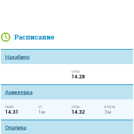
Расписание
Нахабино
отпр.
14.28
Аникеевка
приб.
ст.
отпр.
в пути
14.31
1м
14.32
3м
Опалиха