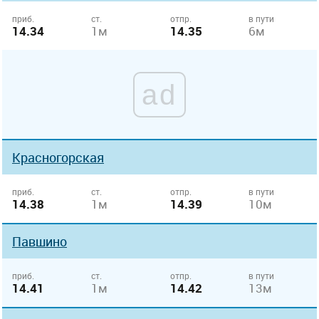
приб.
ст.
отпр.
в пути
14.34
1м
14.35
6м
ad
Красногорская
приб.
ст.
отпр.
в пути
14.38
1м
14.39
10м
Павшино
приб.
ст.
отпр.
в пути
14.41
1м
14.42
13м