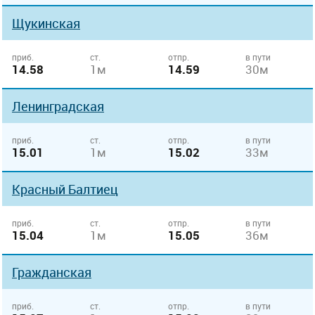
Щукинская
приб.
ст.
отпр.
в пути
14.58
1м
14.59
30м
Ленинградская
приб.
ст.
отпр.
в пути
15.01
1м
15.02
33м
Красный Балтиец
приб.
ст.
отпр.
в пути
15.04
1м
15.05
36м
Гражданская
приб.
ст.
отпр.
в пути