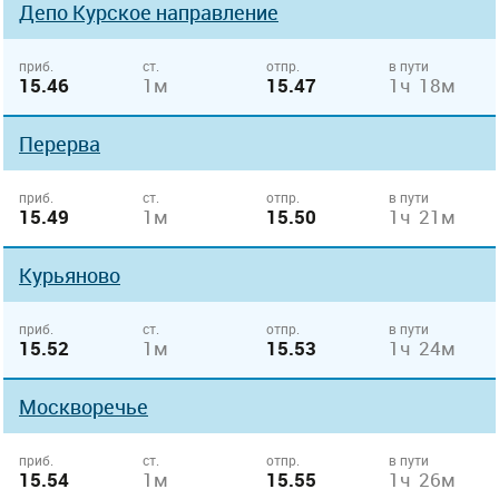
Депо Курcкое направление
приб.
ст.
отпр.
в пути
15.46
1м
15.47
1ч 18м
Перерва
приб.
ст.
отпр.
в пути
15.49
1м
15.50
1ч 21м
Курьяново
приб.
ст.
отпр.
в пути
15.52
1м
15.53
1ч 24м
Москворечье
приб.
ст.
отпр.
в пути
15.54
1м
15.55
1ч 26м