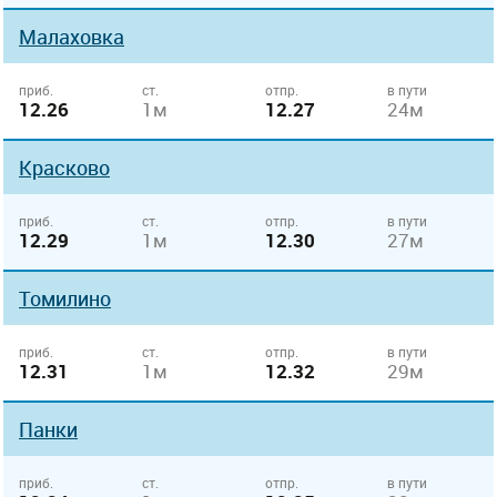
Малаховка
приб.
ст.
отпр.
в пути
12.26
1м
12.27
24м
Красково
приб.
ст.
отпр.
в пути
12.29
1м
12.30
27м
Томилино
приб.
ст.
отпр.
в пути
12.31
1м
12.32
29м
Панки
приб.
ст.
отпр.
в пути