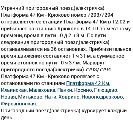
Утренний пригородный поезд(электричка)
Платформа 47 Км - Крюково номер 7293/7294
отправляется со станции Платформа 47 Км в 12.02 и
прибывает на станцию Крюково в 14.10 по местному
времени, время в пути - 0 д 2 ч 8 м. По пути
следования пригородный поезд(электричка)
останавливается на 36 остановках. Приблизительное
время движения составляет 1 ч 31 м, а суммарное
время стоянок по пути - 0 ч 37 м. Маршрут
пригородного поезда(электрички) 7293/7294
Платформа 47 Км - Крюково пролегает c
остановками по станциям
Платформа 42 Км
,
Ильинская
,
Малаховка
,
Панки
,
Косино
,
Плющево
,
Новая
,
Митьково
,
Нати
,
Ховрино
,
Новоподрезково
,
Фирсановская
.
Пригородный поезд(электричка) курсирует каждый
день.