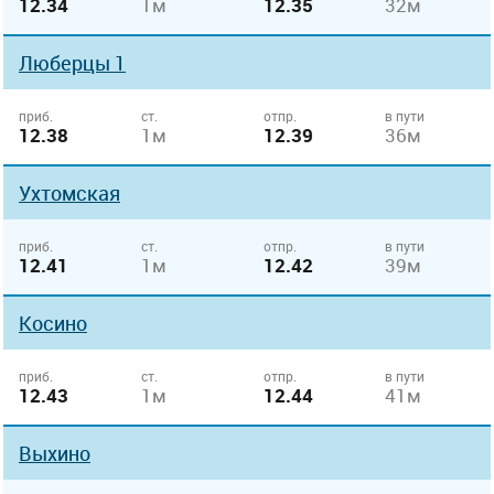
12.34
1м
12.35
32м
Люберцы 1
приб.
ст.
отпр.
в пути
12.38
1м
12.39
36м
Ухтомская
приб.
ст.
отпр.
в пути
12.41
1м
12.42
39м
Косино
приб.
ст.
отпр.
в пути
12.43
1м
12.44
41м
Выхино