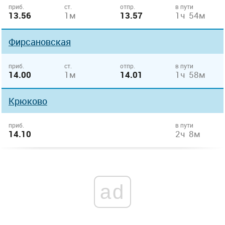
приб.
ст.
отпр.
в пути
13.56
1м
13.57
1ч 54м
Фирсановская
приб.
ст.
отпр.
в пути
14.00
1м
14.01
1ч 58м
Крюково
приб.
в пути
14.10
2ч 8м
ad