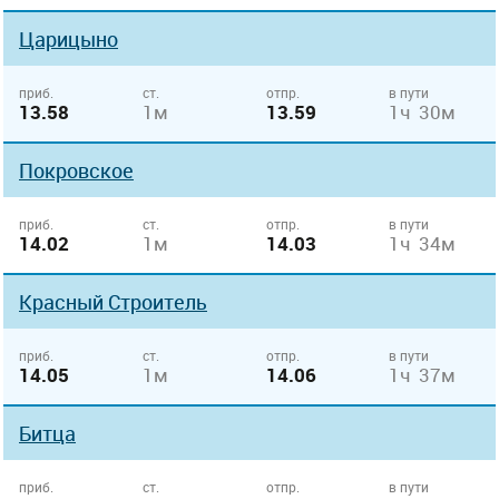
Царицыно
приб.
ст.
отпр.
в пути
13.58
1м
13.59
1ч 30м
Покровское
приб.
ст.
отпр.
в пути
14.02
1м
14.03
1ч 34м
Красный Строитель
приб.
ст.
отпр.
в пути
14.05
1м
14.06
1ч 37м
Битца
приб.
ст.
отпр.
в пути