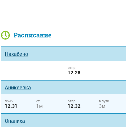
Расписание
Нахабино
отпр.
12.28
Аникеевка
приб.
ст.
отпр.
в пути
12.31
1м
12.32
3м
Опалиха