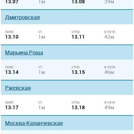
13.07
1м
13.08
39м
Дмитровская
приб.
ст.
отпр.
в пути
13.10
1м
13.11
42м
Марьина Роща
приб.
ст.
отпр.
в пути
13.14
1м
13.15
46м
Ржевская
приб.
ст.
отпр.
в пути
13.17
1м
13.18
49м
Москва-Каланчевская