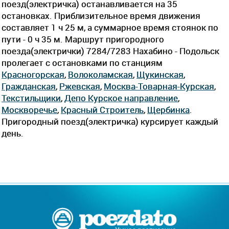
поезд(электричка) останавливается на 35
остановках. Приблизительное время движения
составляет 1 ч 25 м, а суммарное время стоянок по
пути - 0 ч 35 м. Маршрут пригородного
поезда(электрички) 7284/7283 Нахабино - Подольск
пролегает c остановками по станциям
Красногорская
,
Волоколамская
,
Щукинская
,
Гражданская
,
Ржевская
,
Москва-Товарная-Курская
,
Текстильщики
,
Депо Курcкое направление
,
Москворечье
,
Красный Строитель
,
Щербинка
.
Пригородный поезд(электричка) курсирует каждый
день.