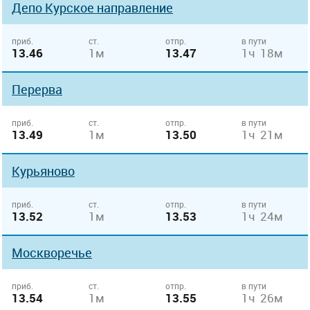
Депо Курcкое направление
приб.
ст.
отпр.
в пути
13.46
1м
13.47
1ч 18м
Перерва
приб.
ст.
отпр.
в пути
13.49
1м
13.50
1ч 21м
Курьяново
приб.
ст.
отпр.
в пути
13.52
1м
13.53
1ч 24м
Москворечье
приб.
ст.
отпр.
в пути
13.54
1м
13.55
1ч 26м