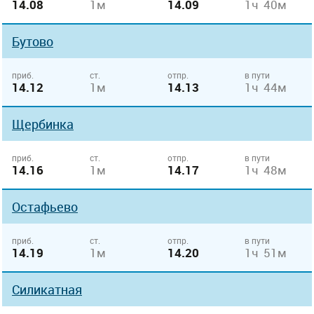
14.08
1м
14.09
1ч 40м
Бутово
приб.
ст.
отпр.
в пути
14.12
1м
14.13
1ч 44м
Щербинка
приб.
ст.
отпр.
в пути
14.16
1м
14.17
1ч 48м
Остафьево
приб.
ст.
отпр.
в пути
14.19
1м
14.20
1ч 51м
Силикатная