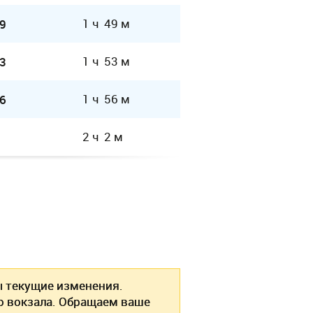
1 ч 49 м
9
1 ч 53 м
3
1 ч 56 м
6
2 ч 2 м
текущие изменения.
о вокзала. Обращаем ваше