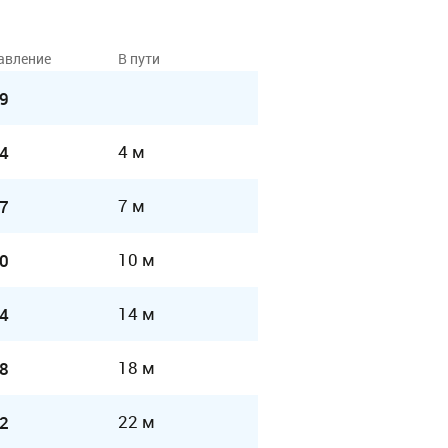
авление
В пути
9
4 м
4
7 м
7
10 м
0
14 м
4
18 м
8
22 м
2