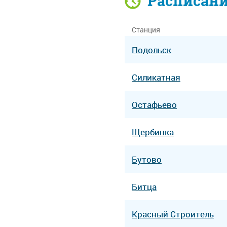
Расписан
Станция
Подольск
Силикатная
Остафьево
Щербинка
Бутово
Битца
Красный Строитель