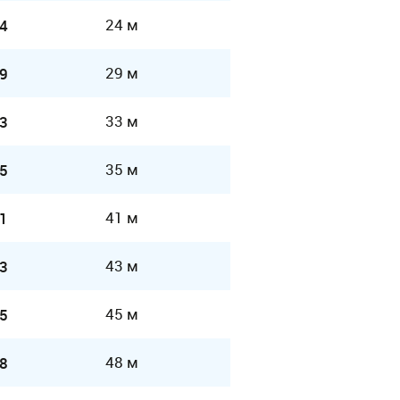
24 м
4
29 м
9
33 м
3
35 м
5
41 м
1
43 м
3
45 м
5
48 м
8