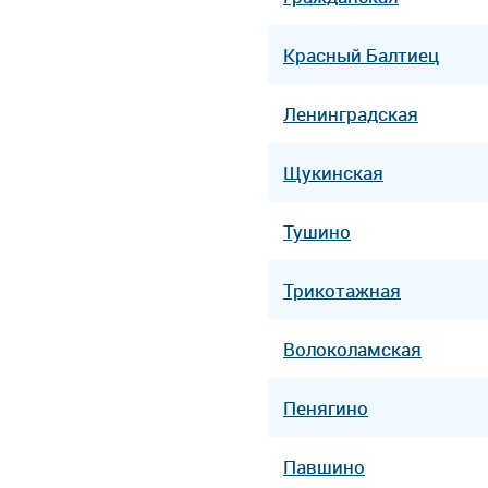
Красный Балтиец
Ленинградская
Щукинская
Тушино
Трикотажная
Волоколамская
Пенягино
Павшино