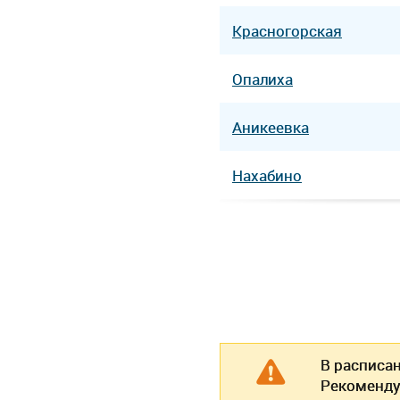
Красногорская
Опалиха
Аникеевка
Нахабино
В расписа
Рекоменду