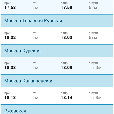
приб.
ст.
отпр.
в пути
17.58
1м
17.59
53м
Москва-Товарная-Курская
приб.
ст.
отпр.
в пути
18.02
1м
18.03
57м
Москва-Курская
приб.
ст.
отпр.
в пути
18.08
1м
18.09
1ч 3м
Москва-Каланчевская
приб.
ст.
отпр.
в пути
18.13
1м
18.14
1ч 8м
Ржевская