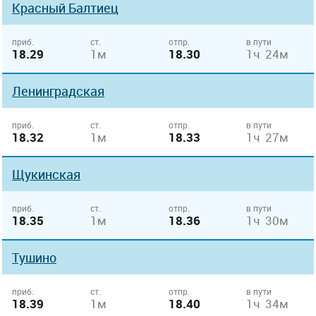
Красный Балтиец
приб.
ст.
отпр.
в пути
18.29
1м
18.30
1ч 24м
Ленинградская
приб.
ст.
отпр.
в пути
18.32
1м
18.33
1ч 27м
Щукинская
приб.
ст.
отпр.
в пути
18.35
1м
18.36
1ч 30м
Тушино
приб.
ст.
отпр.
в пути
18.39
1м
18.40
1ч 34м