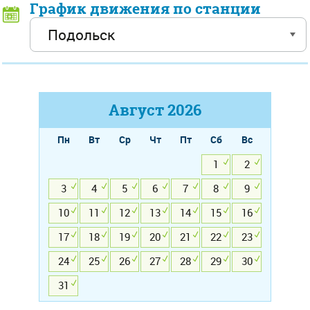
График движения по станции
Август
2026
Пн
Вт
Ср
Чт
Пт
Сб
Вс
1
2
3
4
5
6
7
8
9
10
11
12
13
14
15
16
17
18
19
20
21
22
23
24
25
26
27
28
29
30
31