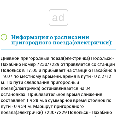
ad
Информация о расписании
пригородного поезда(электрички):
Дневной пригородный поезд(электричка) Подольск -
Нахабино номер 7230/7229 отправляется со станции
Подольск в 17.05 и прибывает на станцию Нахабино в
19.07 по местному времени, время в пути - 0 д 2 ч 2
м. По пути следования пригородный
поезд(электричка) останавливается на 34
остановках. Приблизительное время движения
составляет 1 ч 28 м, а суммарное время стоянок по
пути - 0 ч 34 м. Маршрут пригородного
поезда(электрички) 7230/7229 Подольск - Нахабино