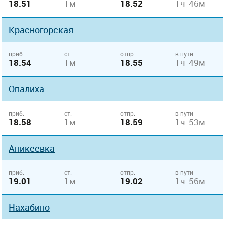
18.51
1м
18.52
1ч 46м
Красногорская
приб.
ст.
отпр.
в пути
18.54
1м
18.55
1ч 49м
Опалиха
приб.
ст.
отпр.
в пути
18.58
1м
18.59
1ч 53м
Аникеевка
приб.
ст.
отпр.
в пути
19.01
1м
19.02
1ч 56м
Нахабино