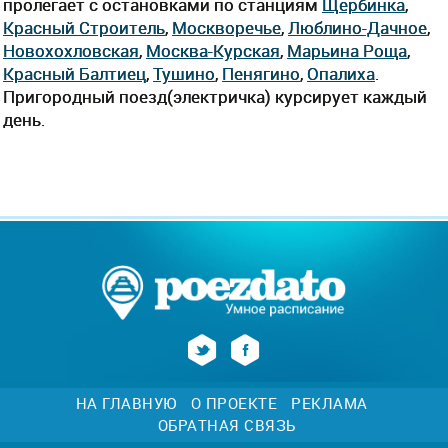
пролегает c остановками по станциям
Щербинка
,
Красный Строитель
,
Москворечье
,
Люблино-Дачное
,
Новохохловская
,
Москва-Курская
,
Марьина Роща
,
Красный Балтиец
,
Тушино
,
Пенягино
,
Опалиха
.
Пригородный поезд(электричка) курсирует каждый
день.
НА ГЛАВНУЮ
О ПРОЕКТЕ
РЕКЛАМА
ОБРАТНАЯ СВЯЗЬ