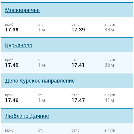
Москворечье
приб.
ст.
отпр.
в пути
17.38
1м
17.39
33м
Курьяново
приб.
ст.
отпр.
в пути
17.40
1м
17.41
35м
Депо Курcкое направление
приб.
ст.
отпр.
в пути
17.46
1м
17.47
41м
Люблино-Дачное
приб.
ст.
отпр.
в пути