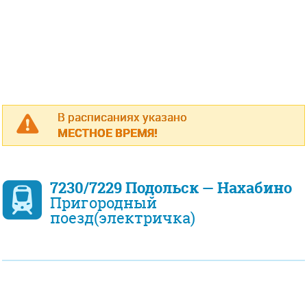
В расписаниях указано
МЕСТНОЕ ВРЕМЯ!
7230/7229 Подольск — Нахабино
Пригородный
поезд(электричка)