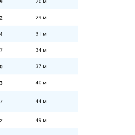
26 м
9
29 м
2
31 м
4
34 м
7
37 м
0
40 м
3
44 м
7
49 м
2