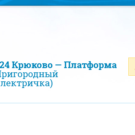
224 Крюково — Платформа
ригородный
электричка)