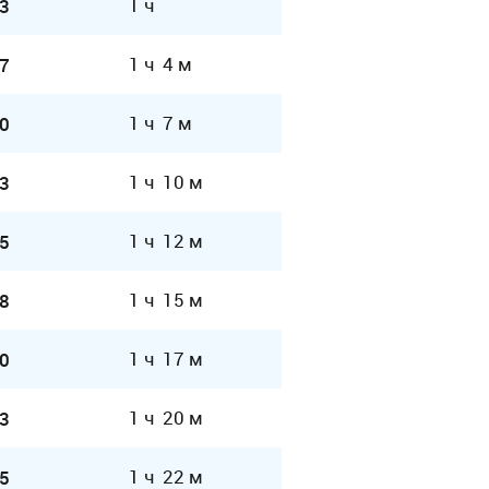
1 ч
3
1 ч 4 м
7
1 ч 7 м
0
1 ч 10 м
3
1 ч 12 м
5
1 ч 15 м
8
1 ч 17 м
0
1 ч 20 м
3
1 ч 22 м
5