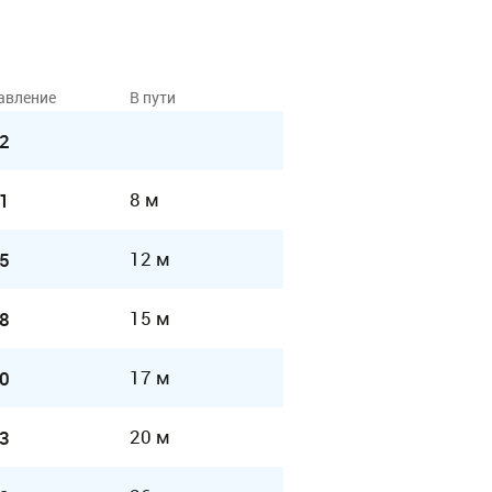
авление
В пути
2
8 м
1
12 м
5
15 м
8
17 м
0
20 м
3