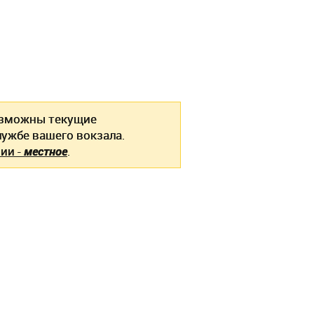
зможны текущие
ужбе вашего вокзала.
ии -
местное
.