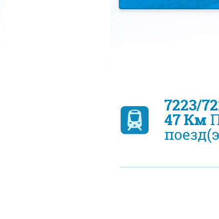
7223/7
47 Км
П
поезд(