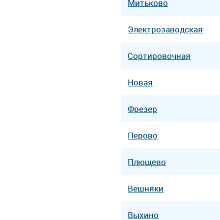
Митьково
Электрозаводская
Сортировочная
Новая
Фрезер
Перово
Плющево
Вешняки
Выхино