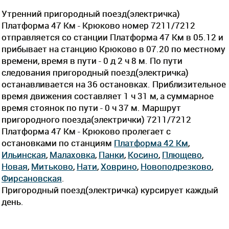
Утренний пригородный поезд(электричка)
Платформа 47 Км - Крюково номер 7211/7212
отправляется со станции Платформа 47 Км в 05.12 и
прибывает на станцию Крюково в 07.20 по местному
времени, время в пути - 0 д 2 ч 8 м. По пути
следования пригородный поезд(электричка)
останавливается на 36 остановках. Приблизительное
время движения составляет 1 ч 31 м, а суммарное
время стоянок по пути - 0 ч 37 м. Маршрут
пригородного поезда(электрички) 7211/7212
Платформа 47 Км - Крюково пролегает c
остановками по станциям
Платформа 42 Км
,
Ильинская
,
Малаховка
,
Панки
,
Косино
,
Плющево
,
Новая
,
Митьково
,
Нати
,
Ховрино
,
Новоподрезково
,
Фирсановская
.
Пригородный поезд(электричка) курсирует каждый
день.