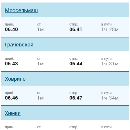
Моссельмаш
приб.
ст.
отпр.
в пути
06.40
1м
06.41
1ч 28м
Грачевская
приб.
ст.
отпр.
в пути
06.43
1м
06.44
1ч 31м
Ховрино
приб.
ст.
отпр.
в пути
06.46
1м
06.47
1ч 34м
Химки
приб.
ст.
отпр.
в пути