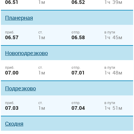
06.51
1м
06.52
1ч 39м
Планерная
приб.
ст.
отпр.
в пути
06.57
1м
06.58
1ч 45м
Новоподрезково
приб.
ст.
отпр.
в пути
07.00
1м
07.01
1ч 48м
Подрезково
приб.
ст.
отпр.
в пути
07.03
1м
07.04
1ч 51м
Сходня