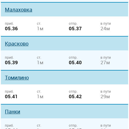
Малаховка
приб.
ст.
отпр.
в пути
05.36
1м
05.37
24м
Красково
приб.
ст.
отпр.
в пути
05.39
1м
05.40
27м
Томилино
приб.
ст.
отпр.
в пути
05.41
1м
05.42
29м
Панки
приб.
ст.
отпр.
в пути