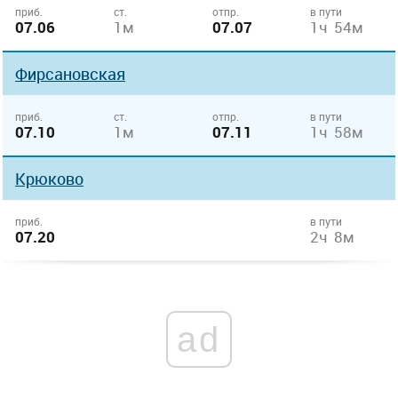
приб.
ст.
отпр.
в пути
07.06
1м
07.07
1ч 54м
Фирсановская
приб.
ст.
отпр.
в пути
07.10
1м
07.11
1ч 58м
Крюково
приб.
в пути
07.20
2ч 8м
ad