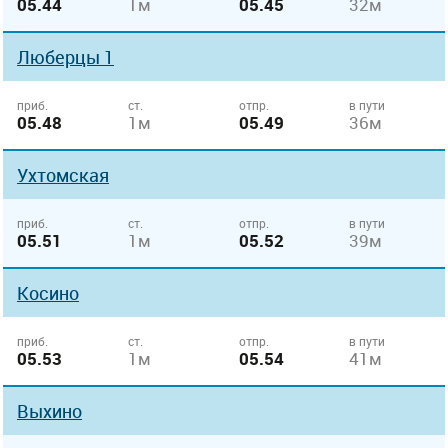
05.44
1м
05.45
32м
Люберцы 1
приб.
ст.
отпр.
в пути
05.48
1м
05.49
36м
Ухтомская
приб.
ст.
отпр.
в пути
05.51
1м
05.52
39м
Косино
приб.
ст.
отпр.
в пути
05.53
1м
05.54
41м
Выхино