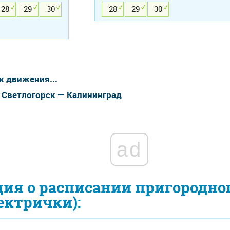
28
29
30
28
29
30
к движения...
а Светлогорск — Калининград
ad
ия о расписании пригородно
ектрички):