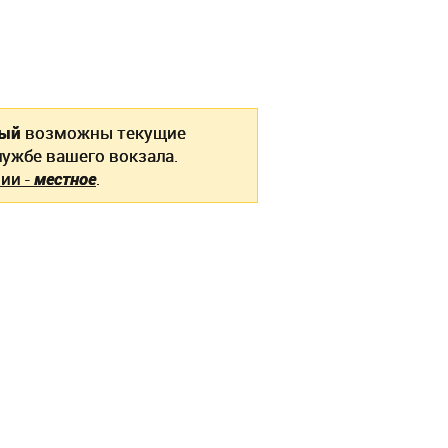
ный
возможны текущие
ужбе вашего вокзала.
ии -
местное
.