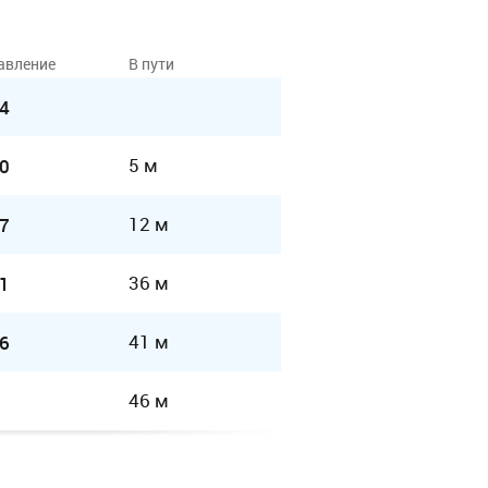
авление
В пути
4
5 м
0
12 м
7
36 м
1
41 м
6
46 м