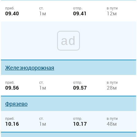
приб.
ст.
отпр.
в пути
09.40
1м
09.41
12м
ad
Железнодорожная
приб.
ст.
отпр.
в пути
09.56
1м
09.57
28м
Фрязево
приб.
ст.
отпр.
в пути
10.16
1м
10.17
48м