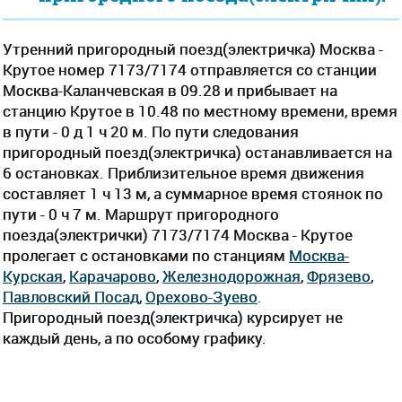
Утренний пригородный поезд(электричка) Москва -
Крутое номер 7173/7174 отправляется со станции
Москва-Каланчевская в 09.28 и прибывает на
станцию Крутое в 10.48 по местному времени, время
в пути - 0 д 1 ч 20 м. По пути следования
пригородный поезд(электричка) останавливается на
6 остановках. Приблизительное время движения
составляет 1 ч 13 м, а суммарное время стоянок по
пути - 0 ч 7 м. Маршрут пригородного
поезда(электрички) 7173/7174 Москва - Крутое
пролегает c остановками по станциям
Москва-
Курская
,
Карачарово
,
Железнодорожная
,
Фрязево
,
Павловский Посад
,
Орехово-Зуево
.
Пригородный поезд(электричка) курсирует не
каждый день, а по особому графику.