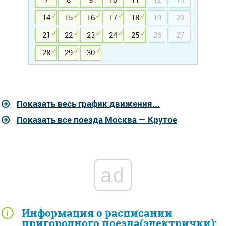
14
15
16
17
18
19
20
21
22
23
24
25
26
27
28
29
30
Показать весь график движения...
Показать все поезда Москва — Крутое
ad
Информация о расписании
пригородного поезда(электрички):