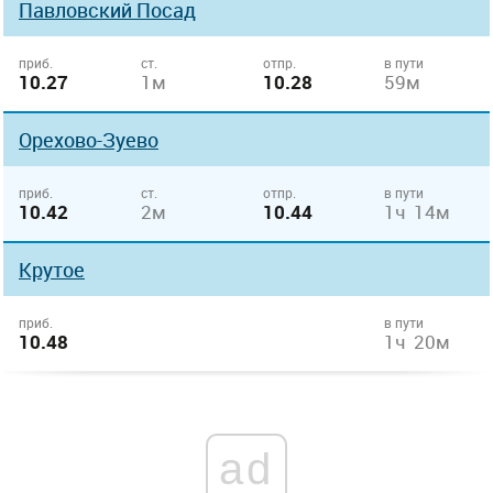
Павловский Посад
приб.
ст.
отпр.
в пути
10.27
1м
10.28
59м
Орехово-Зуево
приб.
ст.
отпр.
в пути
10.42
2м
10.44
1ч 14м
Крутое
приб.
в пути
10.48
1ч 20м
ad