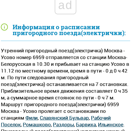
ad
Информация о расписании
пригородного поезда(электрички):
Утренний пригородный поезд(электричка) Москва -
Усово номер 6959 отправляется со станции Москва-
Белорусская в 10.30 и прибывает на станцию Усово в
11.12 по местному времени, время в пути - 0 д 0 ч 42
м. По пути следования пригородный
поезд(электричка) останавливается на 7 остановках.
Приблизительное время движения составляет 0 ч 35
м, а суммарное время стоянок по пути - 0 ч 7 м.
Маршрут пригородного поезда(электрички) 6959
Москва - Усово пролегает c остановками по
станциям
Фили
,
Славянский Бульвар
,
Рабочий
Поселок
,
Ромашково
,
Раздоры
,
Барвиха
,
Ильинское
.