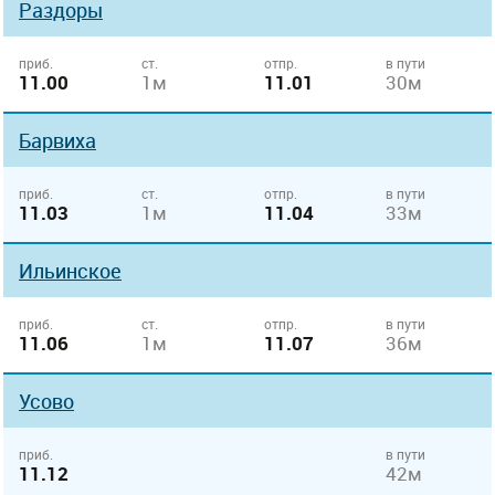
Раздоры
приб.
ст.
отпр.
в пути
11.00
1м
11.01
30м
Барвиха
приб.
ст.
отпр.
в пути
11.03
1м
11.04
33м
Ильинское
приб.
ст.
отпр.
в пути
11.06
1м
11.07
36м
Усово
приб.
в пути
11.12
42м