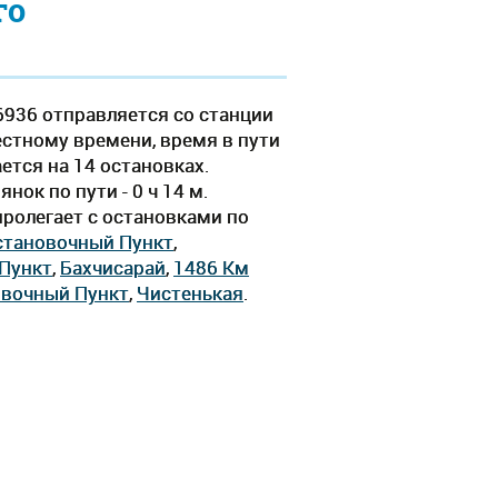
го
6936 отправляется со станции
естному времени, время в пути
ается на 14 остановках.
ок по пути - 0 ч 14 м.
ролегает c остановками по
становочный Пункт
,
Пункт
,
Бахчисарай
,
1486 Км
овочный Пункт
,
Чистенькая
.