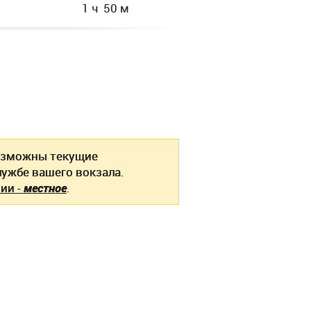
1 ч 50 м
зможны текущие
ужбе вашего вокзала.
ии -
местное
.