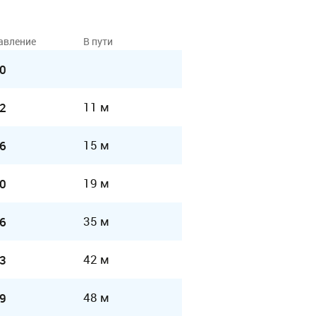
авление
В пути
0
11 м
2
15 м
6
19 м
0
35 м
6
42 м
3
48 м
9