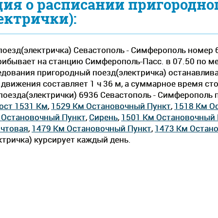
ия о расписании пригородно
ектрички):
оезд(электричка) Севастополь - Симферополь номер 
прибывает на станцию Симферополь-Пасс. в 07.50 по м
 следования пригородный поезд(электричка) останавлив
вижения составляет 1 ч 36 м, а суммарное время стоян
оезда(электрички) 6936 Севастополь - Симферополь п
ост 1531 Км
,
1529 Км Остановочный Пункт
,
1518 Км О
 Остановочный Пункт
,
Сирень
,
1501 Км Остановочный 
чтовая
,
1479 Км Остановочный Пункт
,
1473 Км Остан
тричка) курсирует каждый день.