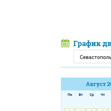
График д
Август
2
Пн
Вт
Ср
Чт