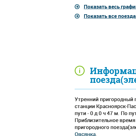
Показать весь графи
Показать все поезд
Информац
поезда(эл
Утренний пригородный п
станции Красноярск-Пас
пути - 0 д 0 ч 47 м. По
Приблизительное время д
пригородного поезда(эл
Овсянка
.