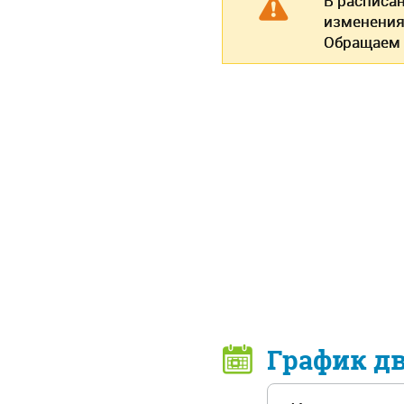
В расписа
изменения
Обращаем 
График д