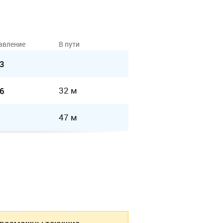
авление
В пути
3
32 м
6
47 м