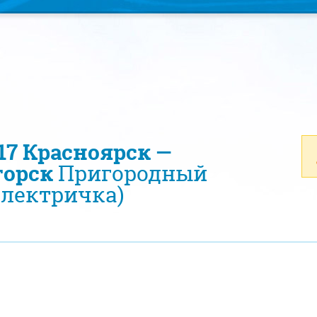
917 Красноярск —
горск
Пригородный
электричка)