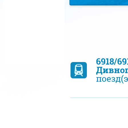
6918/6
Дивно
поезд(