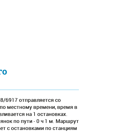
го
18/6917 отправляется со
 по местному времени, время в
вливается на 1 остановках.
нок по пути - 0 ч 1 м. Маршрут
ает c остановками по станциям