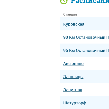
Расписан
Станция
Куровская
90 Км Остановочный 
95 Км Остановочный 
Авсюнино
Заполицы
Запутная
Шатурторф