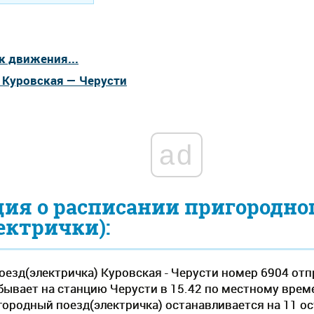
к движения...
 Куровская — Черусти
ad
ия о расписании пригородно
ектрички):
езд(электричка) Куровская - Черусти номер 6904 отп
бывает на станцию Черусти в 15.42 по местному времени
городный поезд(электричка) останавливается на 11 о