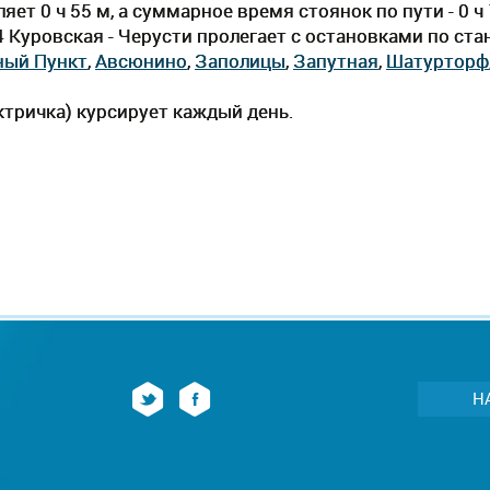
ет 0 ч 55 м, а суммарное время стоянок по пути - 0 
4 Куровская - Черусти пролегает c остановками по ст
ный Пункт
,
Авсюнино
,
Заполицы
,
Запутная
,
Шатурторф
тричка) курсирует каждый день.
Н