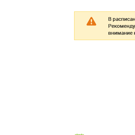
В расписа
Рекоменду
внимание н