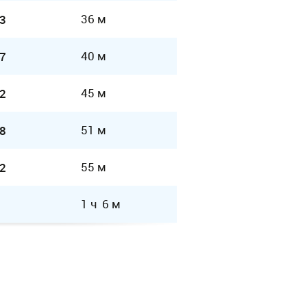
36 м
3
40 м
7
45 м
2
51 м
8
55 м
2
1 ч 6 м