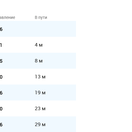
авление
В пути
6
4 м
1
8 м
5
13 м
0
19 м
6
23 м
0
29 м
6