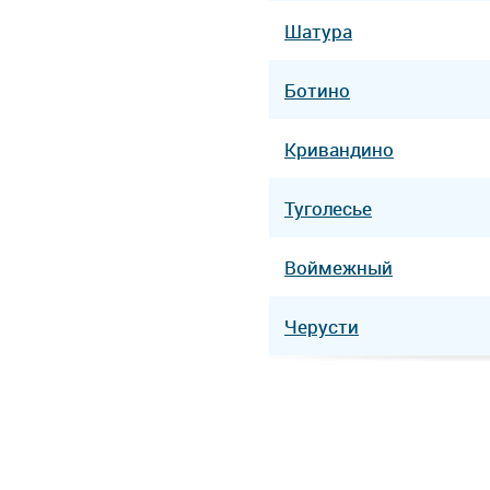
Шатура
Ботино
Кривандино
Туголесье
Воймежный
Черусти