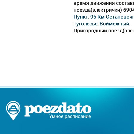
время движения составля
поезда(электрички) 690
Пункт
,
95 Км Остановоч
Туголесье
,
Воймежный
.
Пригородный поезд(элек