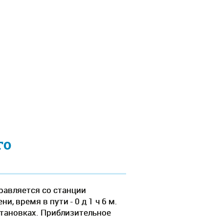
го
равляется со станции
, время в пути - 0 д 1 ч 6 м.
становках. Приблизительное