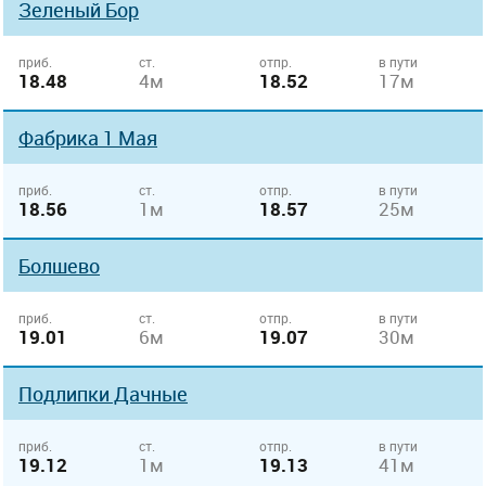
Зеленый Бор
приб.
ст.
отпр.
в пути
18.48
4м
18.52
17м
Фабрика 1 Мая
приб.
ст.
отпр.
в пути
18.56
1м
18.57
25м
Болшево
приб.
ст.
отпр.
в пути
19.01
6м
19.07
30м
Подлипки Дачные
приб.
ст.
отпр.
в пути
19.12
1м
19.13
41м