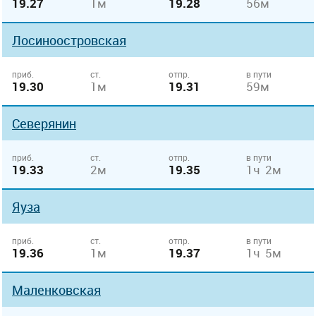
19.27
1м
19.28
56м
Лосиноостровская
приб.
ст.
отпр.
в пути
19.30
1м
19.31
59м
Северянин
приб.
ст.
отпр.
в пути
19.33
2м
19.35
1ч 2м
Яуза
приб.
ст.
отпр.
в пути
19.36
1м
19.37
1ч 5м
Маленковская