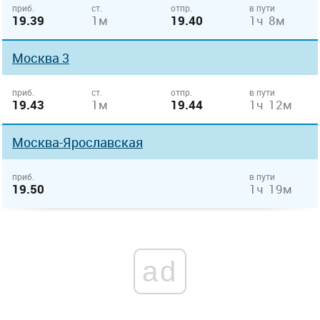
приб.
ст.
отпр.
в пути
19.39
1м
19.40
1ч 8м
Москва 3
приб.
ст.
отпр.
в пути
19.43
1м
19.44
1ч 12м
Москва-Ярославская
приб.
в пути
19.50
1ч 19м
ad