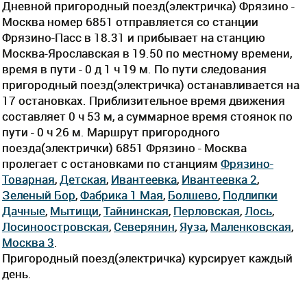
Дневной пригородный поезд(электричка) Фрязино -
Москва номер 6851 отправляется со станции
Фрязино-Пасс в 18.31 и прибывает на станцию
Москва-Ярославская в 19.50 по местному времени,
время в пути - 0 д 1 ч 19 м. По пути следования
пригородный поезд(электричка) останавливается на
17 остановках. Приблизительное время движения
составляет 0 ч 53 м, а суммарное время стоянок по
пути - 0 ч 26 м. Маршрут пригородного
поезда(электрички) 6851 Фрязино - Москва
пролегает c остановками по станциям
Фрязино-
Товарная
,
Детская
,
Ивантеевка
,
Ивантеевка 2
,
Зеленый Бор
,
Фабрика 1 Мая
,
Болшево
,
Подлипки
Дачные
,
Мытищи
,
Тайнинская
,
Перловская
,
Лось
,
Лосиноостровская
,
Северянин
,
Яуза
,
Маленковская
,
Москва 3
.
Пригородный поезд(электричка) курсирует каждый
день.