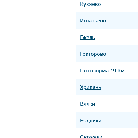
Кузяево
Игнатьево
Гжель
Григорово
Платформа 49 Км
Хрипань
Вялки
Родники
Овражки