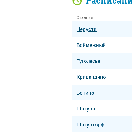
Расписан
Станция
Черусти
Воймежный
Туголесье
Кривандино
Ботино
Шатура
Шатурторф