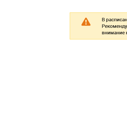
В расписа
Рекоменду
внимание н