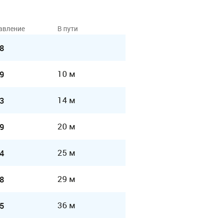
авление
В пути
8
10 м
9
14 м
3
20 м
9
25 м
4
29 м
8
36 м
5