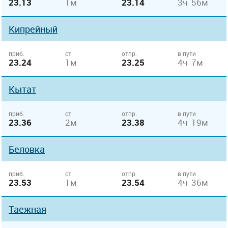
23.13
1м
23.14
3ч 56м
Кипрейный
приб.
ст.
отпр.
в пути
23.24
1м
23.25
4ч 7м
Кытат
приб.
ст.
отпр.
в пути
23.36
2м
23.38
4ч 19м
Беловка
приб.
ст.
отпр.
в пути
23.53
1м
23.54
4ч 36м
Таежная