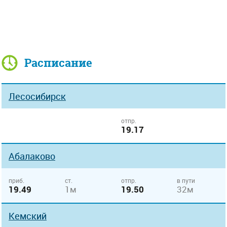
Расписание
Лесосибирск
отпр.
19.17
Абалаково
приб.
ст.
отпр.
в пути
19.49
1м
19.50
32м
Кемский