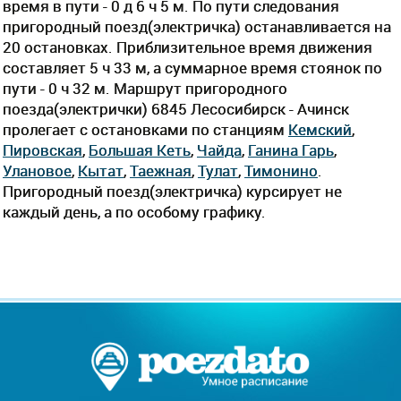
время в пути - 0 д 6 ч 5 м. По пути следования
пригородный поезд(электричка) останавливается на
20 остановках. Приблизительное время движения
составляет 5 ч 33 м, а суммарное время стоянок по
пути - 0 ч 32 м. Маршрут пригородного
поезда(электрички) 6845 Лесосибирск - Ачинск
пролегает c остановками по станциям
Кемский
,
Пировская
,
Большая Кеть
,
Чайда
,
Ганина Гарь
,
Улановое
,
Кытат
,
Таежная
,
Тулат
,
Тимонино
.
Пригородный поезд(электричка) курсирует не
каждый день, а по особому графику.