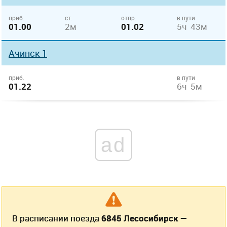
приб.
ст.
отпр.
в пути
01.00
2м
01.02
5ч 43м
Ачинск 1
приб.
в пути
01.22
6ч 5м
ad
В расписании поезда
6845 Лесосибирск —