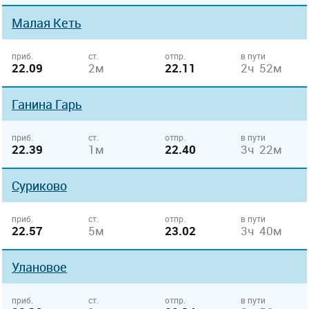
Малая Кеть
приб.
ст.
отпр.
в пути
22.09
2м
22.11
2ч 52м
Ганина Гарь
приб.
ст.
отпр.
в пути
22.39
1м
22.40
3ч 22м
Суриково
приб.
ст.
отпр.
в пути
22.57
5м
23.02
3ч 40м
Улановое
приб.
ст.
отпр.
в пути