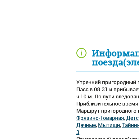
Информац
поезда(эл
Утренний пригородный п
Пасс в 08.31 и прибывае
ч 10 м. По пути следова
Приблизительное время д
Маршрут пригородного п
Фрязино-Товарная
,
Детс
Дачные
,
Мытищи
,
Тайни
3
.