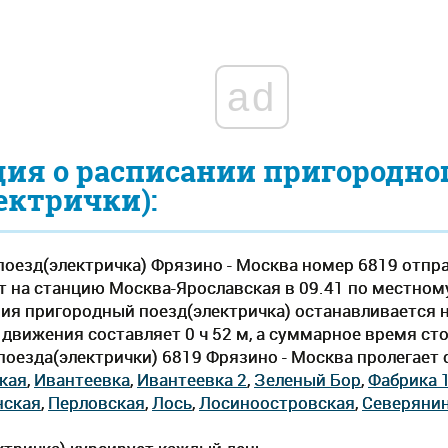
ad
ия о расписании пригородно
ектрички):
оезд(электричка) Фрязино - Москва номер 6819 отпра
т на станцию Москва-Ярославская в 09.41 по местному 
ния пригородный поезд(электричка) останавливается н
вижения составляет 0 ч 52 м, а суммарное время стоян
оезда(электрички) 6819 Фрязино - Москва пролегает 
кая
,
Ивантеевка
,
Ивантеевка 2
,
Зеленый Бор
,
Фабрика 
нская
,
Перловская
,
Лось
,
Лосиноостровская
,
Северяни