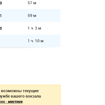
57 м
9
59 м
1
1 ч 3 м
5
1 ч 10 м
возможны текущие
ужбе вашего вокзала.
ии -
местное
.