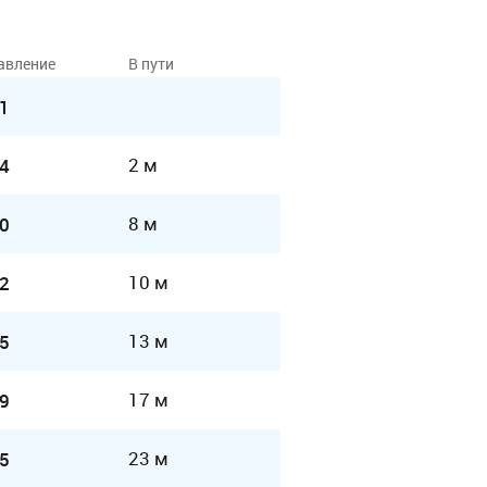
авление
В пути
1
2 м
4
8 м
0
10 м
2
13 м
5
17 м
9
23 м
5