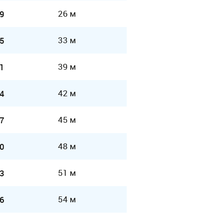
26 м
9
33 м
5
39 м
1
42 м
4
45 м
7
48 м
0
51 м
3
54 м
6