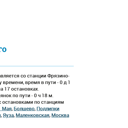
го
вляется со станции Фрязино-
времени, время в пути - 0 д 1
а 17 остановках.
ок по пути - 0 ч 18 м.
c остановками по станциям
1 Мая
,
Болшево
,
Подлипки
н
,
Яуза
,
Маленковская
,
Москва