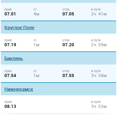
приб.
ст.
отпр.
в пути
07.01
4м
07.05
2ч 41м
Круглое Поле
приб.
ст.
отпр.
в пути
07.19
1м
07.20
2ч 59м
Биклянь
приб.
ст.
отпр.
в пути
07.54
1м
07.55
3ч 34м
Нижнекамск
приб.
в пути
08.13
3ч 53м