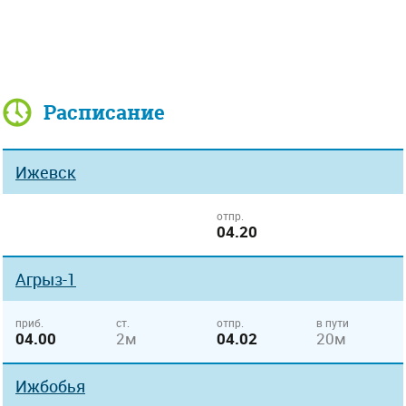
Расписание
Ижевск
отпр.
04.20
Агрыз-1
приб.
ст.
отпр.
в пути
04.00
2м
04.02
20м
Ижбобья