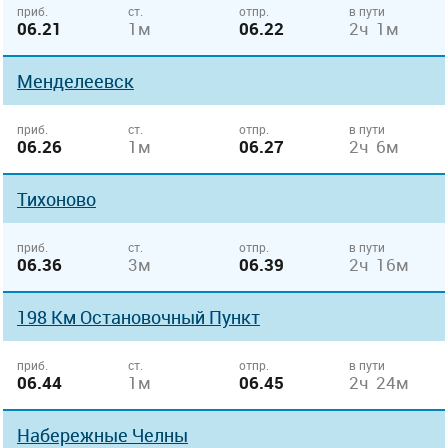
приб.
ст.
отпр.
в пути
06.21
1м
06.22
2ч 1м
Менделеевск
приб.
ст.
отпр.
в пути
06.26
1м
06.27
2ч 6м
Тихоново
приб.
ст.
отпр.
в пути
06.36
3м
06.39
2ч 16м
198 Км Остановочный Пункт
приб.
ст.
отпр.
в пути
06.44
1м
06.45
2ч 24м
Набережные Челны