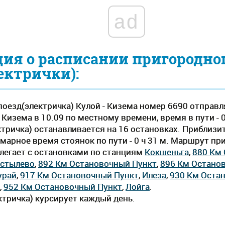
ad
ия о расписании пригородно
ектрички):
оезд(электричка) Кулой - Кизема номер 6690 отправля
Кизема в 10.09 по местному времени, время в пути - 0
тричка) останавливается на 16 остановках. Приблиз
уммарное время стоянок по пути - 0 ч 31 м. Маршрут п
олегает c остановками по станциям
Кокшеньга
,
880 Км
стылево
,
892 Км Остановочный Пункт
,
896 Км Остано
урай
,
917 Км Остановочный Пункт
,
Илеза
,
930 Км Оста
,
952 Км Остановочный Пункт
,
Лойга
.
тричка) курсирует каждый день.