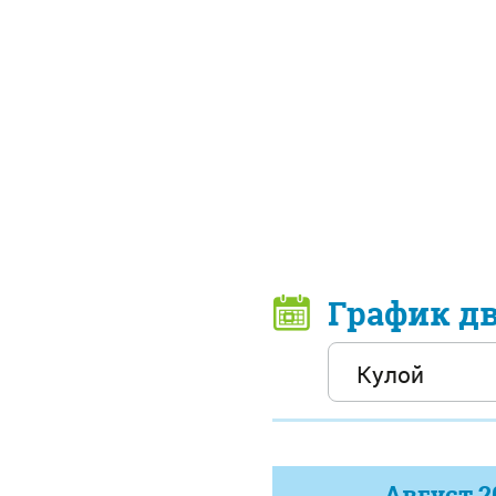
График д
Август
2