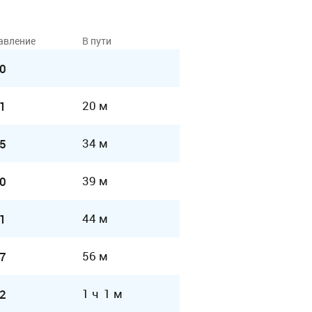
авление
В пути
0
20 м
1
34 м
5
39 м
0
44 м
1
56 м
7
1 ч 1 м
2