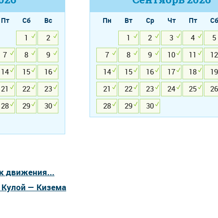
Пт
Сб
Вс
Пн
Вт
Ср
Чт
Пт
С
1
2
1
2
3
4
5
7
8
9
7
8
9
10
11
12
14
15
16
14
15
16
17
18
19
21
22
23
21
22
23
24
25
26
28
29
30
28
29
30
к движения...
а Кулой — Кизема