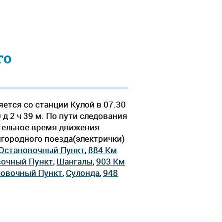
го
ется со станции Кулой в 07.30
 д 2 ч 39 м. По пути следования
ительное время движения
ригородного поезда(электрички)
 Остановочный Пункт
,
884 Км
вочный Пункт
,
Шангалы
,
903 Км
новочный Пункт
,
Сулонда
,
948