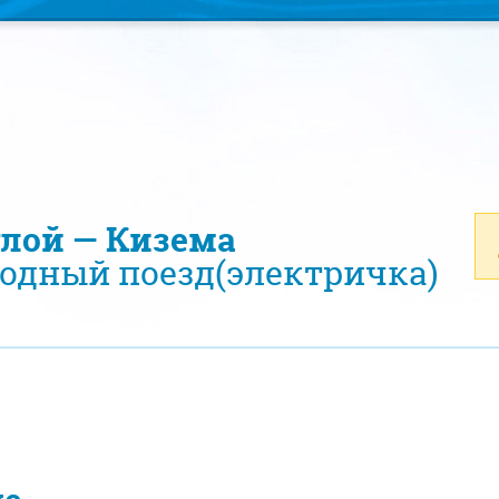
улой — Кизема
одный поезд(электричка)