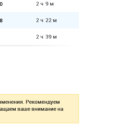
2 ч 9 м
0
2 ч 22 м
8
2 ч 39 м
зменения. Рекомендуем
ращаем ваше внимание на