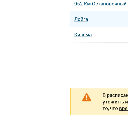
952 Км Остановочный
Лойга
Кизема
В расписа
уточнять 
то, что
вре