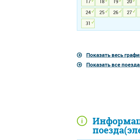
17
18
19
20
24
25
26
27
31
Показать весь графи
Показать все поезд
Информац
поезда(эл