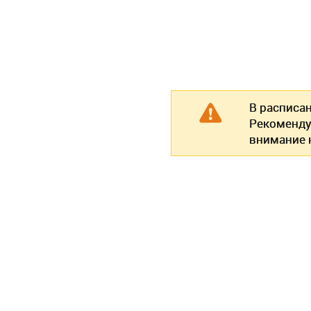
В расписа
Рекоменду
внимание н