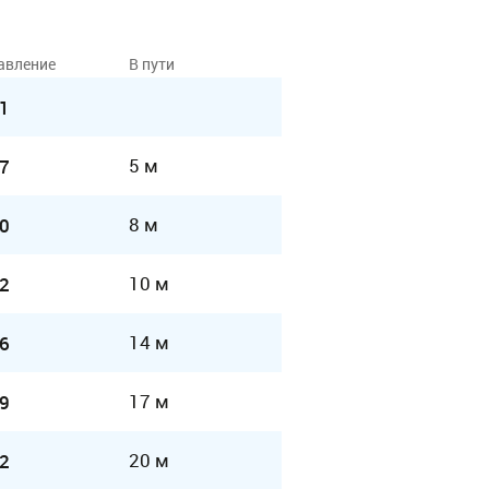
авление
В пути
1
5 м
7
8 м
0
10 м
2
14 м
6
17 м
9
20 м
2