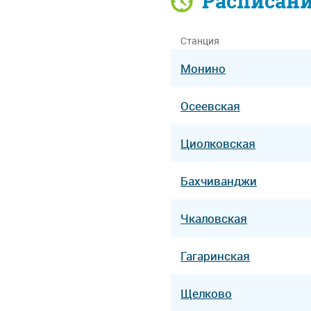
Расписан
Станция
Монино
Осеевская
Циолковская
Бахчиванджи
Чкаловская
Гагаринская
Щелково