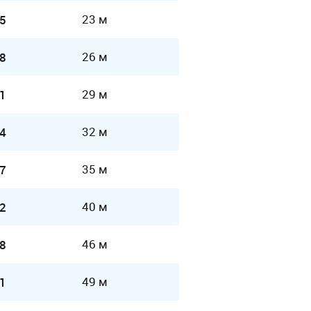
23 м
5
26 м
8
29 м
1
32 м
4
35 м
7
40 м
2
46 м
8
49 м
1