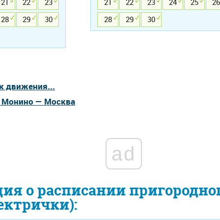
21
22
23
21
22
23
24
25
26
28
29
30
28
29
30
к движения...
а Монино — Москва
ad
ия о расписании пригородно
ектрички):