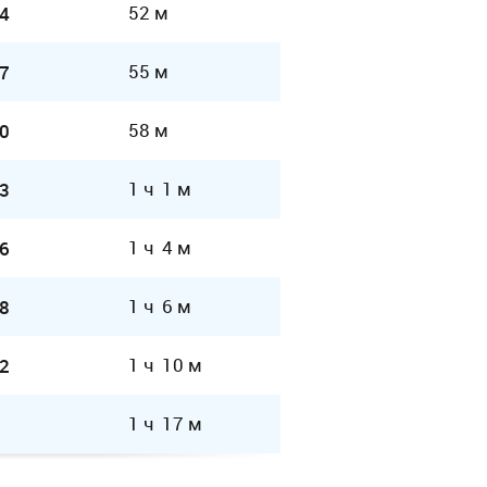
52 м
4
55 м
7
58 м
0
1 ч 1 м
3
1 ч 4 м
6
1 ч 6 м
8
1 ч 10 м
2
1 ч 17 м