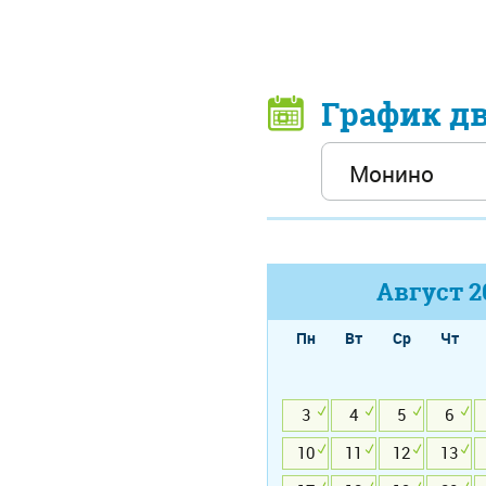
График д
Август
2
Пн
Вт
Ср
Чт
3
4
5
6
10
11
12
13