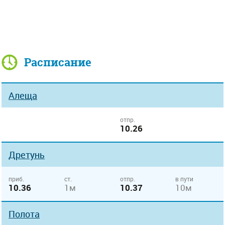
Расписание
Алеща
отпр.
10.26
Дретунь
приб.
ст.
отпр.
в пути
10.36
1м
10.37
10м
Полота