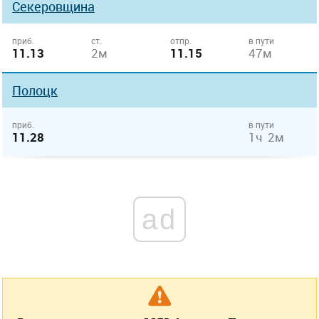
Секеровщина
приб.
ст.
отпр.
в пути
11.13
2м
11.15
47м
Полоцк
приб.
в пути
11.28
1ч 2м
ad