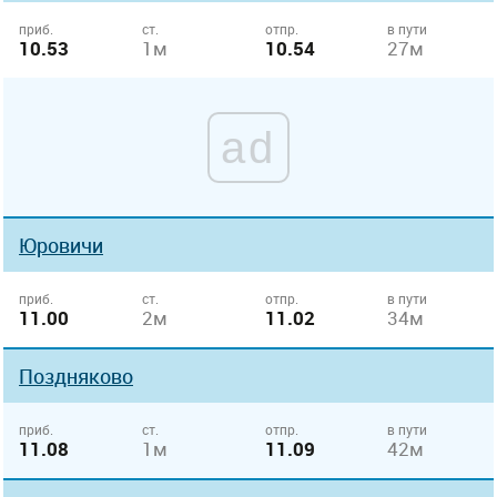
приб.
ст.
отпр.
в пути
10.53
1м
10.54
27м
ad
Юровичи
приб.
ст.
отпр.
в пути
11.00
2м
11.02
34м
Поздняково
приб.
ст.
отпр.
в пути
11.08
1м
11.09
42м