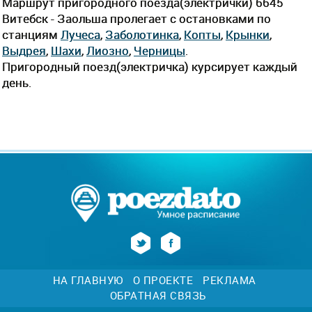
Маршрут пригородного поезда(электрички) 6645
Витебск - Заольша пролегает c остановками по
станциям
Лучеса
,
Заболотинка
,
Копты
,
Крынки
,
Выдрея
,
Шахи
,
Лиозно
,
Черницы
.
Пригородный поезд(электричка) курсирует каждый
день.
НА ГЛАВНУЮ
О ПРОЕКТЕ
РЕКЛАМА
ОБРАТНАЯ СВЯЗЬ