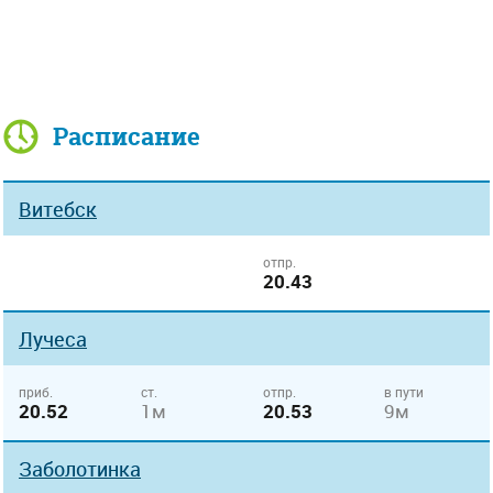
Расписание
Витебск
отпр.
20.43
Лучеса
приб.
ст.
отпр.
в пути
20.52
1м
20.53
9м
Заболотинка