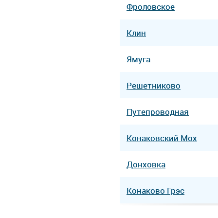
Фроловское
Клин
Ямуга
Решетниково
Путепроводная
Конаковский Мох
Донховка
Конаково Грэс