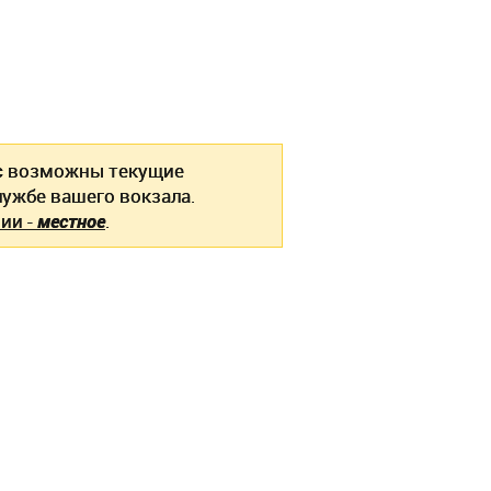
с
возможны текущие
ужбе вашего вокзала.
ии -
местное
.