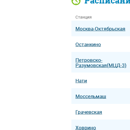
Расписан
Станция
Москва-Октябрьская
Останкино
Петровско-
Разумовская(МЦД-3)
Нати
Моссельмаш
Грачевская
Ховрино