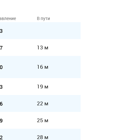
авление
В пути
3
13 м
7
16 м
0
19 м
3
22 м
6
25 м
9
28 м
2