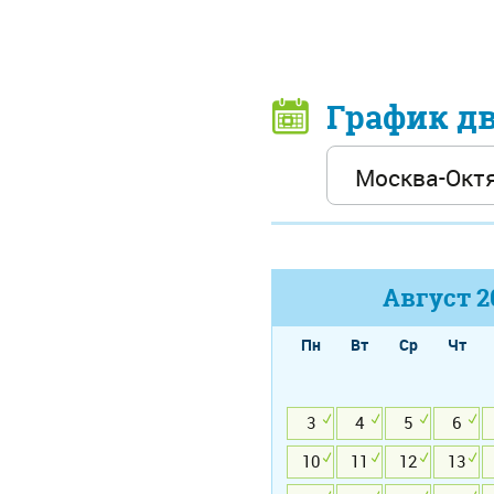
График д
Август
2
Пн
Вт
Ср
Чт
3
4
5
6
10
11
12
13