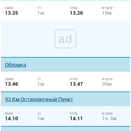
приб.
ст.
отпр.
в пути
13.25
1м
13.26
18м
ad
Обловка
приб.
ст.
отпр.
в пути
13.46
1м
13.47
39м
93 Км Остановочный Пункт
приб.
ст.
отпр.
в пути
14.10
1м
14.11
1ч 3м