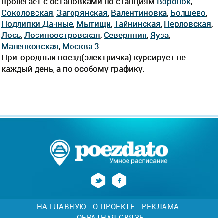
пролегает c остановками по станциям
Воронок
,
Соколовская
,
Загорянская
,
Валентиновка
,
Болшево
,
Подлипки Дачные
,
Мытищи
,
Тайнинская
,
Перловская
,
Лось
,
Лосиноостровская
,
Северянин
,
Яуза
,
Маленковская
,
Москва 3
.
Пригородный поезд(электричка) курсирует не
каждый день, а по особому графику.
НА ГЛАВНУЮ
О ПРОЕКТЕ
РЕКЛАМА
ОБРАТНАЯ СВЯЗЬ