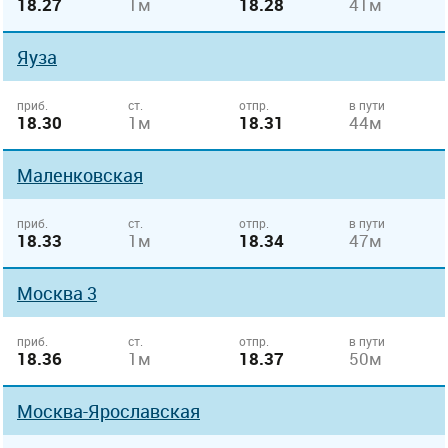
18.27
1м
18.28
41м
Яуза
приб.
ст.
отпр.
в пути
18.30
1м
18.31
44м
Маленковская
приб.
ст.
отпр.
в пути
18.33
1м
18.34
47м
Москва 3
приб.
ст.
отпр.
в пути
18.36
1м
18.37
50м
Москва-Ярославская