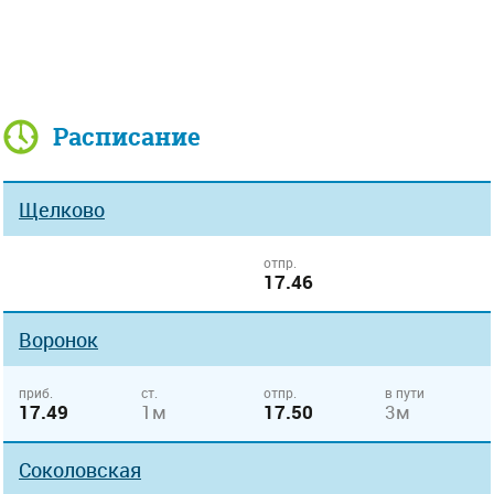
Расписание
Щелково
отпр.
17.46
Воронок
приб.
ст.
отпр.
в пути
17.49
1м
17.50
3м
Соколовская