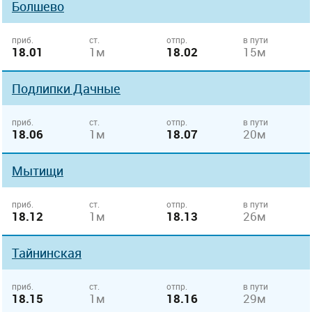
Болшево
приб.
ст.
отпр.
в пути
18.01
1м
18.02
15м
Подлипки Дачные
приб.
ст.
отпр.
в пути
18.06
1м
18.07
20м
Мытищи
приб.
ст.
отпр.
в пути
18.12
1м
18.13
26м
Тайнинская
приб.
ст.
отпр.
в пути
18.15
1м
18.16
29м