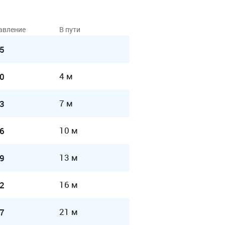
авление
В пути
5
4 м
0
7 м
3
10 м
6
13 м
9
16 м
2
21 м
7