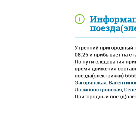
Информац
поезда(эл
Утренний пригородный п
08.25 и прибывает на ст
По пути следования при
время движения составля
поезда(электрички) 655
Загорянская
,
Валентино
Лосиноостровская
,
Сев
Пригородный поезд(элек