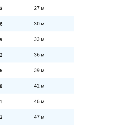
27 м
3
30 м
6
33 м
9
36 м
2
39 м
5
42 м
8
45 м
1
47 м
3