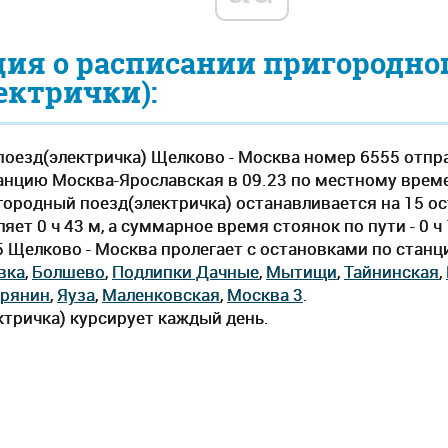
ия о расписании пригородно
ектрички):
оезд(электричка) Щелково - Москва номер 6555 отпр
анцию Москва-Ярославская в 09.23 по местному времени
городный поезд(электричка) останавливается на 15 о
ет 0 ч 43 м, а суммарное время стоянок по пути - 0 
5 Щелково - Москва пролегает c остановками по стан
вка
,
Болшево
,
Подлипки Дачные
,
Мытищи
,
Тайнинская
,
ерянин
,
Яуза
,
Маленковская
,
Москва 3
.
тричка) курсирует каждый день.