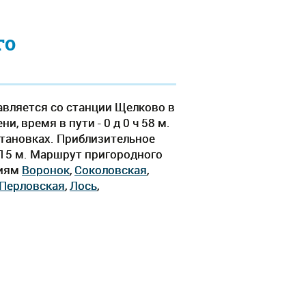
го
авляется со станции Щелково в
, время в пути - 0 д 0 ч 58 м.
становках. Приблизительное
ч 15 м. Маршрут пригородного
циям
Воронок
,
Соколовская
,
Перловская
,
Лось
,