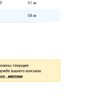
51 м
7
58 м
ожны текущие
ужбе вашего вокзала.
ии -
местное
.