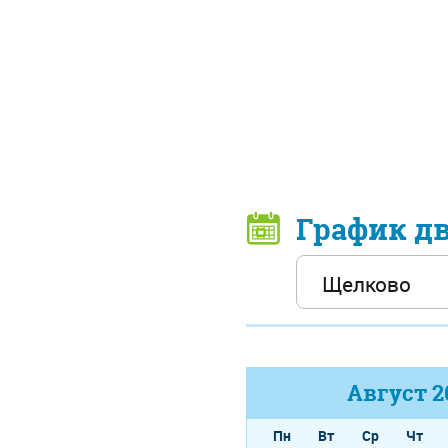
График д
Август
2
Пн
Вт
Ср
Чт