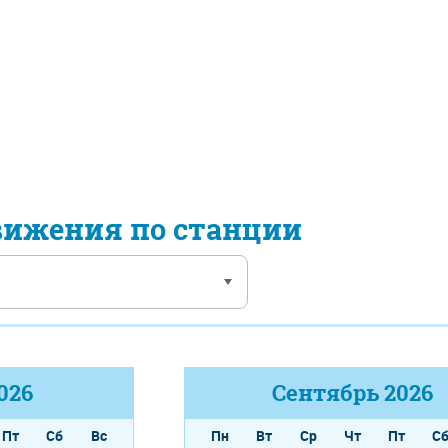
вижения по станции
026
Сентябрь
2026
Пт
Сб
Вс
Пн
Вт
Ср
Чт
Пт
С