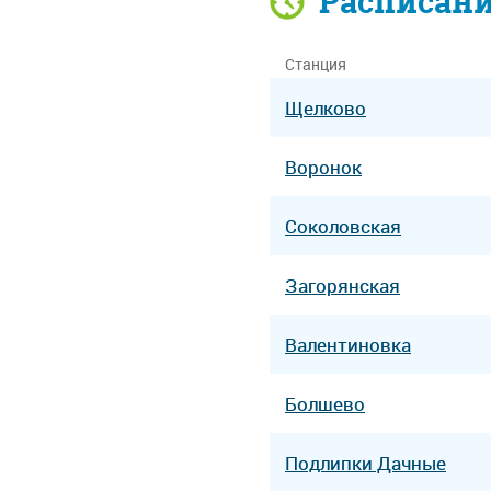
Расписан
Станция
Щелково
Воронок
Соколовская
Загорянская
Валентиновка
Болшево
Подлипки Дачные