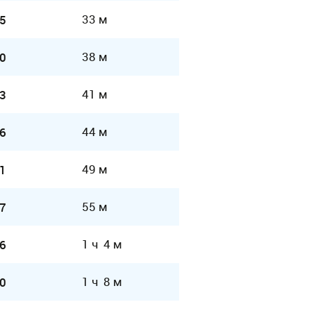
33 м
5
38 м
0
41 м
3
44 м
6
49 м
1
55 м
7
1 ч 4 м
6
1 ч 8 м
0