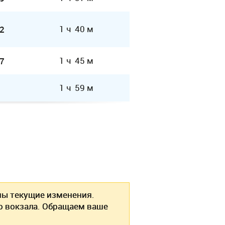
1 ч 40 м
2
1 ч 45 м
7
1 ч 59 м
ы текущие изменения.
о вокзала. Обращаем ваше