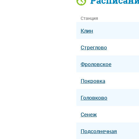
Расписан
Станция
Клин
Стреглово
Фроловское
Покровка
Головково
Сенеж
Подсолнечная