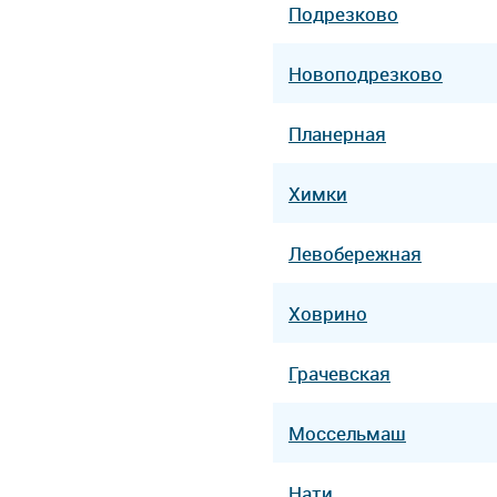
Подрезково
Новоподрезково
Планерная
Химки
Левобережная
Ховрино
Грачевская
Моссельмаш
Нати