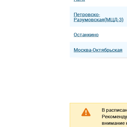
Петровско-
Разумовская(МЦД-3)
Останкино
Москва-Октябрьская
В расписа
Рекоменду
внимание н