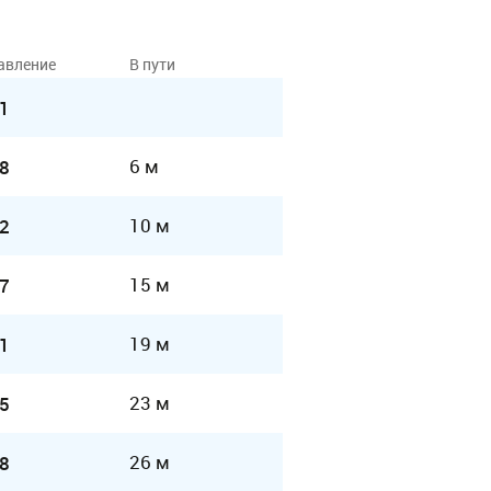
авление
В пути
1
6 м
8
10 м
2
15 м
7
19 м
1
23 м
5
26 м
8