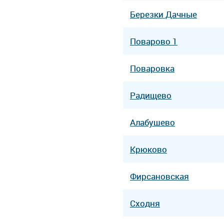
Березки Дачные
Поварово 1
Поваровка
Радищево
Алабушево
Крюково
Фирсановская
Сходня