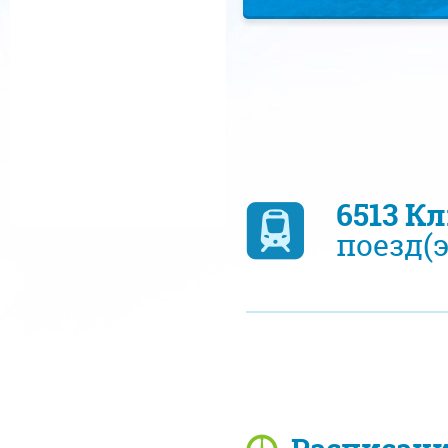
6513 К
поезд(