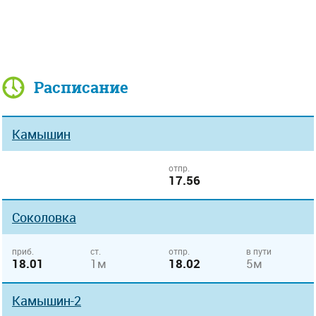
Расписание
Камышин
отпр.
17.56
Соколовка
приб.
ст.
отпр.
в пути
18.01
1м
18.02
5м
Камышин-2