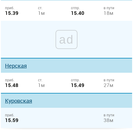
приб.
ст.
отпр.
в пути
15.39
1м
15.40
18м
ad
Нерская
приб.
ст.
отпр.
в пути
15.48
1м
15.49
27м
Куровская
приб.
в пути
15.59
38м