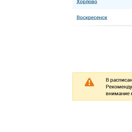
Хорлово
Воскресенск
В расписа
Рекоменду
внимание н