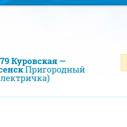
479 Куровская —
сенск
Пригородный
электричка)