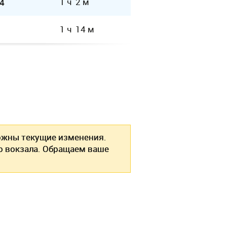
1 ч 2 м
4
1 ч 14 м
жны текущие изменения.
о вокзала. Обращаем ваше