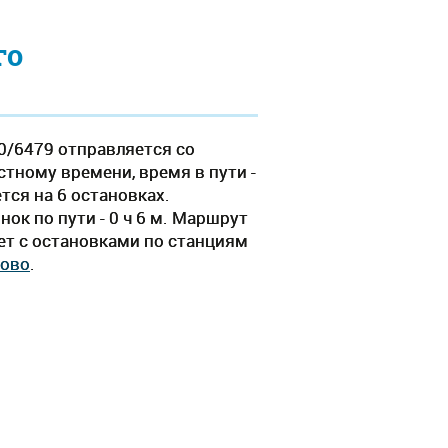
го
0/6479 отправляется со
стному времени, время в пути -
тся на 6 остановках.
ок по пути - 0 ч 6 м. Маршрут
ет c остановками по станциям
ово
.