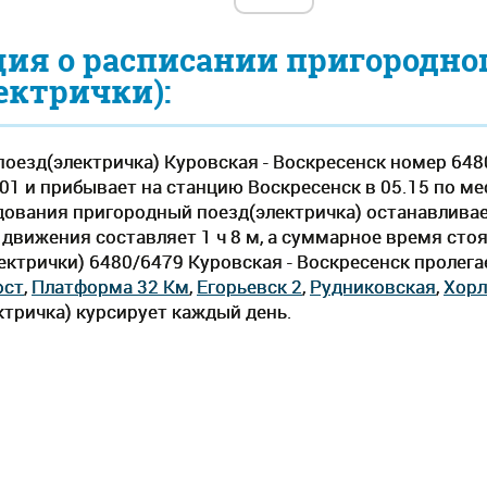
ия о расписании пригородно
ектрички):
оезд(электричка) Куровская - Воскресенск номер 648
01 и прибывает на станцию Воскресенск в 05.15 по ме
ледования пригородный поезд(электричка) останавливае
вижения составляет 1 ч 8 м, а суммарное время стоян
ектрички) 6480/6479 Куровская - Воскресенск пролега
ост
,
Платформа 32 Км
,
Егорьевск 2
,
Рудниковская
,
Хорл
тричка) курсирует каждый день.