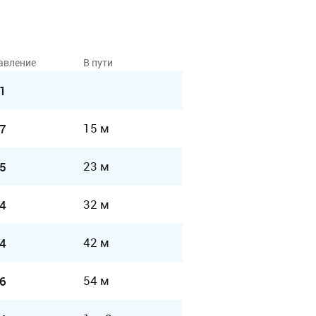
авление
В пути
1
15 м
7
23 м
5
32 м
4
42 м
4
54 м
6