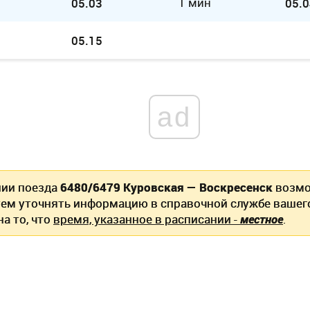
1 мин
05.03
05.0
05.15
ad
нии поезда
6480/6479 Куровская — Воскресенск
возмо
ем уточнять информацию в справочной службе вашег
а то, что
время, указанное в расписании -
местное
.