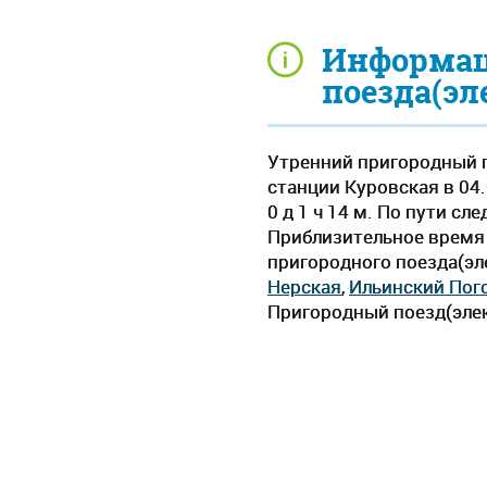
Информац
поезда(эл
Утренний пригородный п
станции Куровская в 04.
0 д 1 ч 14 м. По пути с
Приблизительное время д
пригородного поезда(эл
Нерская
,
Ильинский Пог
Пригородный поезд(элек