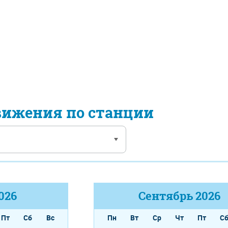
вижения по станции
026
Сентябрь
2026
Пт
Сб
Вс
Пн
Вт
Ср
Чт
Пт
С