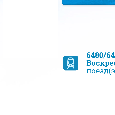
6480/6
Воскре
поезд(