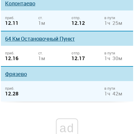
Колонтаево
приб.
ст.
отпр.
в пути
12.11
1м
12.12
1ч 25м
64 Км Остановочный Пункт
приб.
ст.
отпр.
в пути
12.16
1м
12.17
1ч 30м
Фрязево
приб.
в пути
12.28
1ч 42м
ad