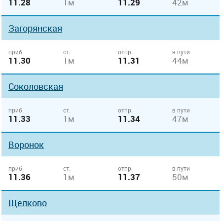
11.28
1м
11.29
42м
Загорянская
приб.
ст.
отпр.
в пути
11.30
1м
11.31
44м
Соколовская
приб.
ст.
отпр.
в пути
11.33
1м
11.34
47м
Воронок
приб.
ст.
отпр.
в пути
11.36
1м
11.37
50м
Щелково