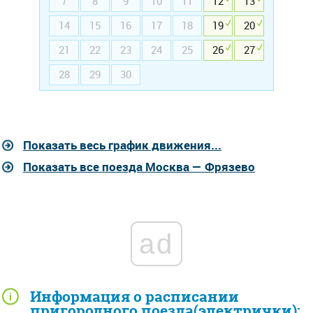
7
8
9
10
11
12
13
14
15
16
17
18
19
20
21
22
23
24
25
26
27
28
29
30
Показать весь график движения...
Показать все поезда Москва — Фрязево
ad
Информация о расписании
пригородного поезда(электрички):