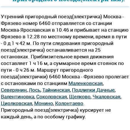
Утренний пригородный поезд(электричка) Москва -
Фрязево номер 6460 отправляется со станции
Москва-Ярославская в 10.46 и прибывает на станцию
Фрязево в 12.28 по местному времени, время в пути
- 0 д 1 ч 42 м. По пути следования пригородный
поезд(электричка) останавливается на 25
остановках. Приблизительное время движения
составляет 1 ч 16 м, а суммарное время стоянок по
пути - 0 ч 26 м. Маршрут пригородного
поезда(электрички) 6460 Москва - Фрязево пролегает
c остановками по станциям
Маленковская
,
Северянин
,
Лось
,
Тайнинская
,
Подлипки Дачные
,
Валентиновка
,
Соколовская
,
Щелково
,
Чкаловская
,
Циолковская
,
Монино
,
Колонтаево
.
Пригородный поезд(электричка) курсирует не
каждый день, а по особому графику.