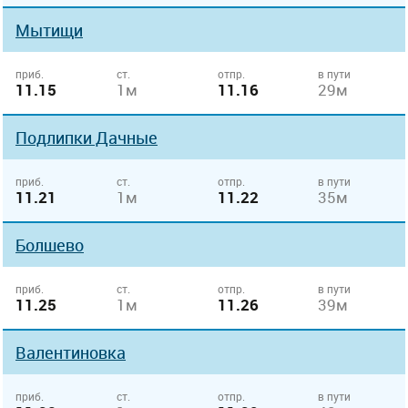
Мытищи
приб.
ст.
отпр.
в пути
11.15
1м
11.16
29м
Подлипки Дачные
приб.
ст.
отпр.
в пути
11.21
1м
11.22
35м
Болшево
приб.
ст.
отпр.
в пути
11.25
1м
11.26
39м
Валентиновка
приб.
ст.
отпр.
в пути