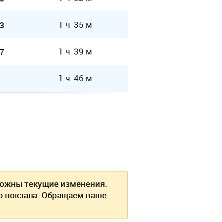
1 ч 35 м
3
1 ч 39 м
7
1 ч 46 м
ожны текущие изменения.
о вокзала. Обращаем ваше