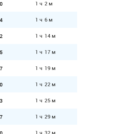
1 ч 2 м
0
1 ч 6 м
4
1 ч 14 м
2
1 ч 17 м
5
1 ч 19 м
7
1 ч 22 м
0
1 ч 25 м
3
1 ч 29 м
7
1 ч 32 м
0