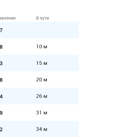
авление
В пути
7
10 м
8
15 м
3
20 м
8
26 м
4
31 м
9
34 м
2