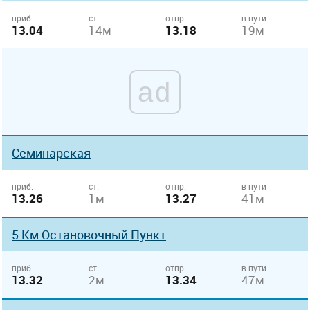
приб.
ст.
отпр.
в пути
13.04
14м
13.18
19м
ad
Семинарская
приб.
ст.
отпр.
в пути
13.26
1м
13.27
41м
5 Км Остановочный Пункт
приб.
ст.
отпр.
в пути
13.32
2м
13.34
47м