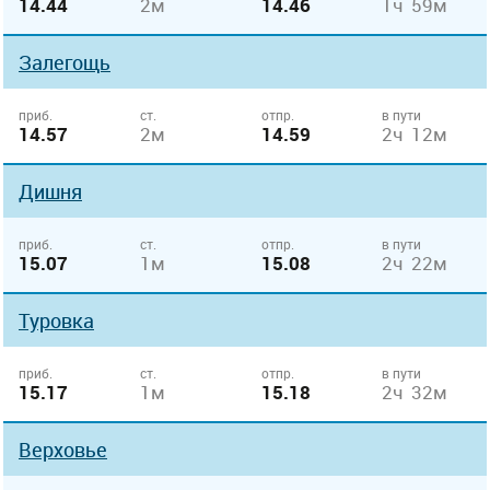
14.44
2м
14.46
1ч 59м
Залегощь
приб.
ст.
отпр.
в пути
14.57
2м
14.59
2ч 12м
Дишня
приб.
ст.
отпр.
в пути
15.07
1м
15.08
2ч 22м
Туровка
приб.
ст.
отпр.
в пути
15.17
1м
15.18
2ч 32м
Верховье