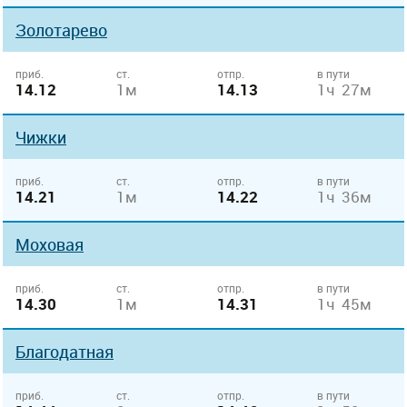
Золотарево
приб.
ст.
отпр.
в пути
14.12
1м
14.13
1ч 27м
Чижки
приб.
ст.
отпр.
в пути
14.21
1м
14.22
1ч 36м
Моховая
приб.
ст.
отпр.
в пути
14.30
1м
14.31
1ч 45м
Благодатная
приб.
ст.
отпр.
в пути