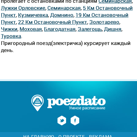
пролегает c остановками по станциям
Семинарская
,
Лужки Орловские
,
Семинарская
,
5 Км Остановочный
Пункт
,
Кузмичевка
,
Домнино
,
19 Км Остановочный
Пункт
,
22 Км Остановочный Пункт
,
Золотарево
,
Чижки
,
Моховая
,
Благодатная
,
Залегощь
,
Дишня
,
Туровка
.
Пригородный поезд(электричка) курсирует каждый
день.
НА ГЛАВНУЮ
О ПРОЕКТЕ
РЕКЛАМА