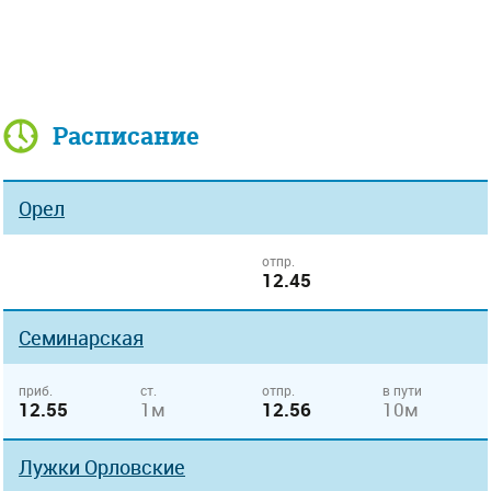
Расписание
Орел
отпр.
12.45
Семинарская
приб.
ст.
отпр.
в пути
12.55
1м
12.56
10м
Лужки Орловские