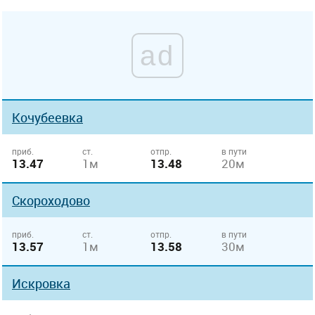
ad
Кочубеевка
приб.
ст.
отпр.
в пути
13.47
1м
13.48
20м
Скороходово
приб.
ст.
отпр.
в пути
13.57
1м
13.58
30м
Искровка