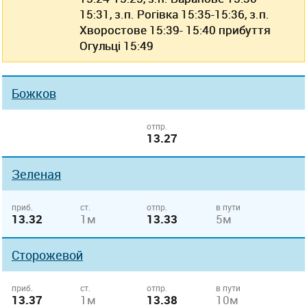
15:31, з.п. Рогівка 15:35-15:36, з.п.
Хворостове 15:39- 15:40 прибуття
Огульці 15:49
Божков
отпр.
13.27
Зеленая
приб.
ст.
отпр.
в пути
13.32
1м
13.33
5м
Сторожевой
приб.
ст.
отпр.
в пути
13.37
1м
13.38
10м