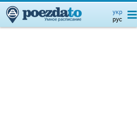
укр
рус