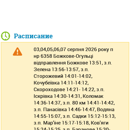
Расписание
03,04,05,06,07 серпня 2026 року п
нр 6358 Божкове-Огульці
відправлення Божкове 13:51, з.п.
Зелена 13:56-13:57, з.п.
Сторожевий 14:01-14:02,
Кочубеївка 14:11-14:12,
Скороходове 14:21- 14:22, з.п.
Іскрівка 14:30-14:31, Коломак
14:36-14:37, з.п. 80 км 14:41-14:42,
з.п. Панасівка 14:46-14:47, Водяна
14:55-15:07, з.п. Садки 15:12-15:13,
з.п. Мар'їне 15:17-15:18, Ков'яги
15:24-15:25, з.п. Баранове 15:30-