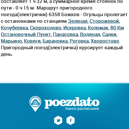
составляет 1 ч 32 м, а суммарное время стоянок по
пути - 0 ч 15 м. Маршрут пригородного
поезда(электрички) 6358 Божков - Огульцы пролегает
c остановками по станциям
Зеленая
,
Сторожевой
,
Кочубеевка
,
Скороходово
,
Искровка
,
Коломак
,
80 Км
Остановочный Пункт
,
Панасовка
,
Водяная
,
Садки
,
Марьино
,
Ковяги
,
Барановка
,
Роговка
,
Хворостово
.
Пригородный поезд(электричка) курсирует каждый
день.