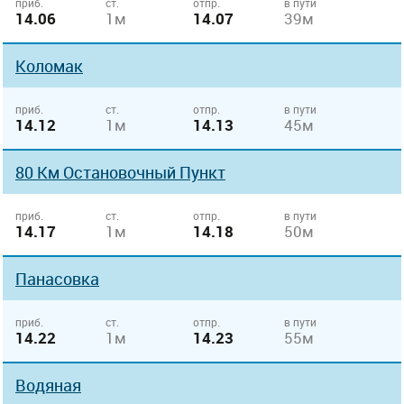
приб.
ст.
отпр.
в пути
14.06
1м
14.07
39м
Коломак
приб.
ст.
отпр.
в пути
14.12
1м
14.13
45м
80 Км Остановочный Пункт
приб.
ст.
отпр.
в пути
14.17
1м
14.18
50м
Панасовка
приб.
ст.
отпр.
в пути
14.22
1м
14.23
55м
Водяная