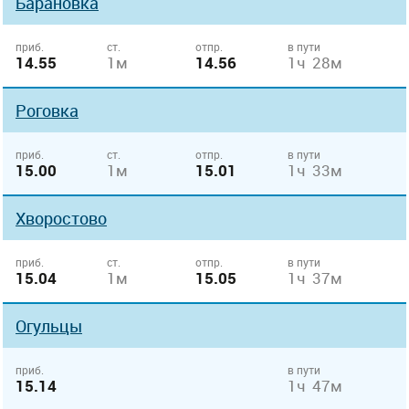
Барановка
приб.
ст.
отпр.
в пути
14.55
1м
14.56
1ч 28м
Роговка
приб.
ст.
отпр.
в пути
15.00
1м
15.01
1ч 33м
Хворостово
приб.
ст.
отпр.
в пути
15.04
1м
15.05
1ч 37м
Огульцы
приб.
в пути
15.14
1ч 47м