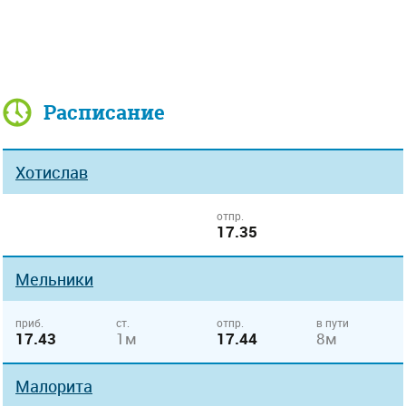
Расписание
Хотислав
отпр.
17.35
Мельники
приб.
ст.
отпр.
в пути
17.43
1м
17.44
8м
Малорита