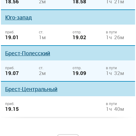
18.56
2м
18.58
1ч 21м
Юго-запад
приб.
ст.
отпр.
в пути
19.01
1м
19.02
1ч 26м
Брест-Полесский
приб.
ст.
отпр.
в пути
19.07
2м
19.09
1ч 32м
Брест-Центральный
приб.
в пути
19.15
1ч 40м