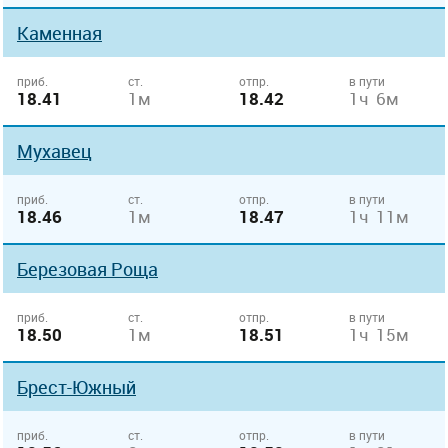
Каменная
приб.
ст.
отпр.
в пути
18.41
1м
18.42
1ч 6м
Мухавец
приб.
ст.
отпр.
в пути
18.46
1м
18.47
1ч 11м
Березовая Роща
приб.
ст.
отпр.
в пути
18.50
1м
18.51
1ч 15м
Брест-Южный
приб.
ст.
отпр.
в пути