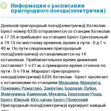
Информация о расписании
пригородного поезда(электрички):
Дневной пригородный поезд(электричка) Хотислав -
Брест номер 6335 отправляется со станции Хотислав
в 17.35 и прибывает на станцию Брест-Центральный
в 19.15 по местному времени, время в пути - 0 д 1 ч
40 м. По пути следования пригородный
поезд(электричка) останавливается на 14
остановках. Приблизительное время движения
составляет 1 ч 21 м, а суммарное время стоянок по
пути - 0 ч 19 м. Маршрут пригородного
поезда(электрички) 6335 Хотислав - Брест пролегает
c остановками по станциям
Мельники
,
Малорита
,
Пожежин
,
Роматово
,
Закрутин
,
Боровая
,
Дубок
,
Жемчужина
,
Каменная
,
Мухавец
,
Березовая Роща
,
Брест-Южный
,
Юго-запад
,
Брест-Полесский
.
Пригородный поезд(электричка) курсирует каждый
день.