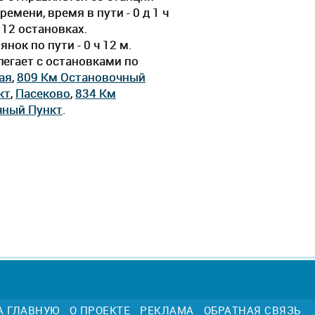
мени, время в пути - 0 д 1 ч
 12 остановках.
ок по пути - 0 ч 12 м.
егает c остановками по
ая
,
809 Км Остановочный
кт
,
Пасеково
,
834 Км
чный Пункт
.
А ГЛАВНУЮ
О ПРОЕКТЕ
РЕКЛАМА
ОБРАТНАЯ СВЯЗЬ