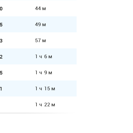
44 м
0
49 м
5
57 м
3
1 ч 6 м
2
1 ч 9 м
5
1 ч 15 м
1
1 ч 22 м