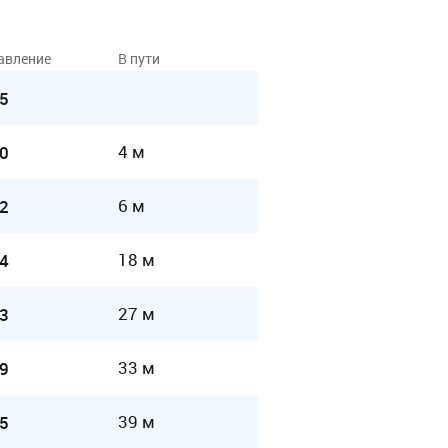
авление
В пути
5
4 м
0
6 м
2
18 м
4
27 м
3
33 м
9
39 м
5