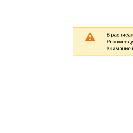
В расписа
Рекоменду
внимание н