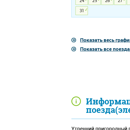
24
25
26
27
31
Показать весь графи
Показать все поезд
Информац
поезда(эл
Утренний пригородный п