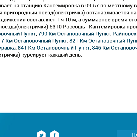
вает на станцию Кантемировка в 09.57 по местному вре
ия пригородный поезд(электричка) останавливается на
вижения составляет 1 ч 10 м, а суммарное время стоян
оезда(электрички) 6310 Россошь - Кантемировка прол
овочный Пункт
,
790 Км Остановочный Пункт
,
Райновск
17 Км Остановочный Пункт
,
821 Км Остановочный Пун
равка
,
841 Км Остановочный Пункт
,
846 Км Останово
тричка) курсирует каждый день.
Н