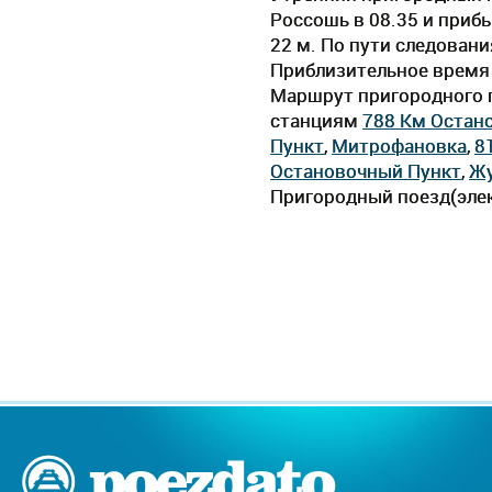
Россошь в 08.35 и прибы
22 м. По пути следован
Приблизительное время д
Маршрут пригородного п
станциям
788 Км Остан
Пункт
,
Митрофановка
,
8
Остановочный Пункт
,
Жу
Пригородный поезд(элек