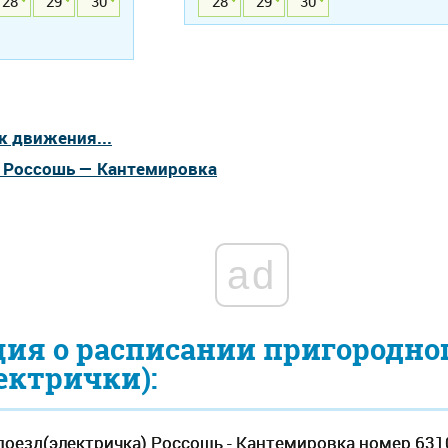
28
29
30
28
29
30
к движения...
а Россошь — Кантемировка
ad
ия о расписании пригородно
ектрички):
оезд(электричка) Россошь - Кантемировка номер 631