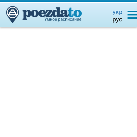
укр
рус