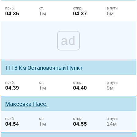
приб.
ст.
отпр.
в пути
04.36
1м
04.37
6м
ad
1118 Км Остановочный Пункт
приб.
ст.
отпр.
в пути
04.39
1м
04.40
9м
Макеевка-Пасс.
приб.
ст.
отпр.
в пути
04.54
1м
04.55
24м