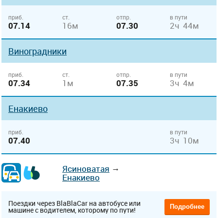
приб.
ст.
отпр.
в пути
07.14
16м
07.30
2ч 44м
Виноградники
приб.
ст.
отпр.
в пути
07.34
1м
07.35
3ч 4м
Енакиево
приб.
в пути
07.40
3ч 10м
→
Ясиноватая
Енакиево
Поездки через BlaBlaCar на автобусе или
Подробнее
машине с водителем, которому по пути!