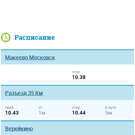
Расписание
Макеево Московск
отпр.
10.38
Разъезд 35 Км
приб.
ст.
отпр.
в пути
10.43
1м
10.44
5м
Верейкино