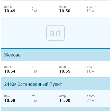
приб.
ст.
отпр.
в пути
10.49
1м
10.50
11м
ad
Жоково
приб.
ст.
отпр.
в пути
10.54
1м
10.55
16м
24 Км Остановочный Пункт
приб.
ст.
отпр.
в пути
10.59
1м
11.00
21м