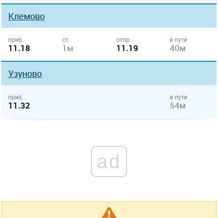
Клемово
приб.
ст.
отпр.
в пути
11.18
1м
11.19
40м
Узуново
приб.
в пути
11.32
54м
ad