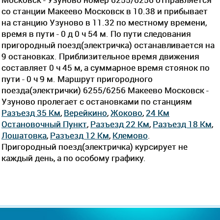
со станции Макеево Московск в 10.38 и прибывает
на станцию Узуново в 11.32 по местному времени,
время в пути - 0 д 0 ч 54 м. По пути следования
пригородный поезд(электричка) останавливается на
9 остановках. Приблизительное время движения
составляет 0 ч 45 м, а суммарное время стоянок по
пути - 0 ч 9 м. Маршрут пригородного
поезда(электрички) 6255/6256 Макеево Московск -
Узуново пролегает c остановками по станциям
Разъезд 35 Км
,
Верейкино
,
Жоково
,
24 Км
Остановочный Пункт
,
Разъезд 22 Км
,
Разъезд 18 Км
,
Лошатовка
,
Разъезд 12 Км
,
Клемово
.
Пригородный поезд(электричка) курсирует не
каждый день, а по особому графику.