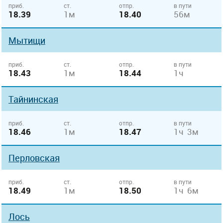
приб.
ст.
отпр.
в пути
18.39
1м
18.40
56м
Мытищи
приб.
ст.
отпр.
в пути
18.43
1м
18.44
1ч
Тайнинская
приб.
ст.
отпр.
в пути
18.46
1м
18.47
1ч 3м
Перловская
приб.
ст.
отпр.
в пути
18.49
1м
18.50
1ч 6м
Лось