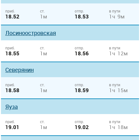
приб.
ст.
отпр.
в пути
18.52
1м
18.53
1ч 9м
Лосиноостровская
приб.
ст.
отпр.
в пути
18.55
1м
18.56
1ч 12м
Северянин
приб.
ст.
отпр.
в пути
18.58
1м
18.59
1ч 15м
Яуза
приб.
ст.
отпр.
в пути
19.01
1м
19.02
1ч 18м