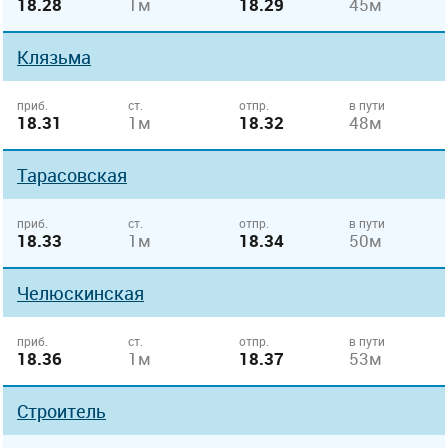
18.28
1м
18.29
45м
Клязьма
приб.
ст.
отпр.
в пути
18.31
1м
18.32
48м
Тарасовская
приб.
ст.
отпр.
в пути
18.33
1м
18.34
50м
Челюскинская
приб.
ст.
отпр.
в пути
18.36
1м
18.37
53м
Строитель