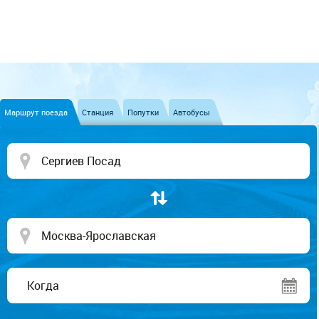
Маршрут поезда
Станция
Попутки
Автобусы