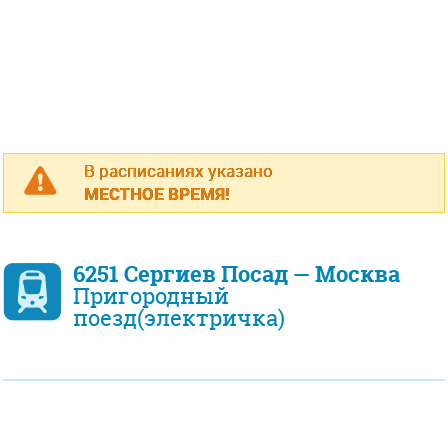
В расписаниях указано
МЕСТНОЕ ВРЕМЯ!
6251 Сергиев Посад — Москва
Пригородный
поезд(электричка)