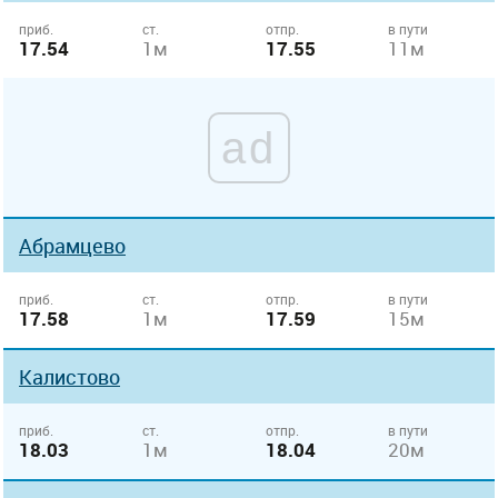
приб.
ст.
отпр.
в пути
17.54
1м
17.55
11м
ad
Абрамцево
приб.
ст.
отпр.
в пути
17.58
1м
17.59
15м
Калистово
приб.
ст.
отпр.
в пути
18.03
1м
18.04
20м