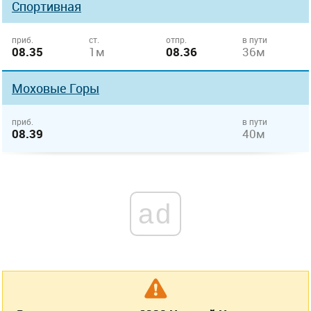
Спортивная
приб.
ст.
отпр.
в пути
08.35
1м
08.36
36м
Моховые Горы
приб.
в пути
08.39
40м
ad