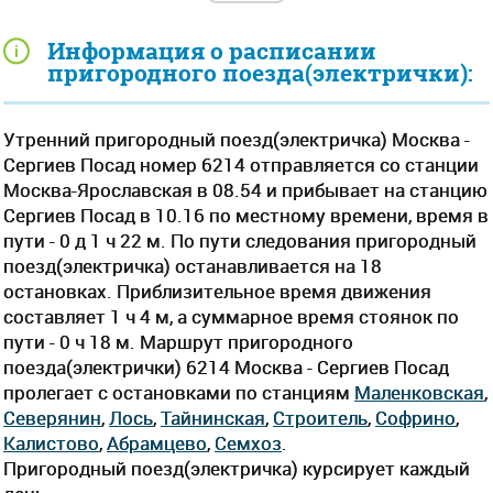
Информация о расписании
пригородного поезда(электрички):
Утренний пригородный поезд(электричка) Москва -
Сергиев Посад номер 6214 отправляется со станции
Москва-Ярославская в 08.54 и прибывает на станцию
Сергиев Посад в 10.16 по местному времени, время в
пути - 0 д 1 ч 22 м. По пути следования пригородный
поезд(электричка) останавливается на 18
остановках. Приблизительное время движения
составляет 1 ч 4 м, а суммарное время стоянок по
пути - 0 ч 18 м. Маршрут пригородного
поезда(электрички) 6214 Москва - Сергиев Посад
пролегает c остановками по станциям
Маленковская
,
Северянин
,
Лось
,
Тайнинская
,
Строитель
,
Софрино
,
Калистово
,
Абрамцево
,
Семхоз
.
Пригородный поезд(электричка) курсирует каждый