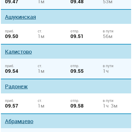
09.47
1м
09.48
53м
Ашукинская
приб.
ст.
отпр.
в пути
09.50
1м
09.51
56м
Калистово
приб.
ст.
отпр.
в пути
09.54
1м
09.55
1ч
Радонеж
приб.
ст.
отпр.
в пути
09.57
1м
09.58
1ч 3м
Абрамцево