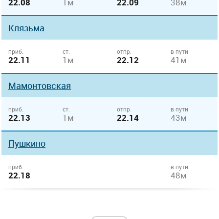
22.08
1м
22.09
38м
Клязьма
приб.
ст.
отпр.
в пути
22.11
1м
22.12
41м
Мамонтовская
приб.
ст.
отпр.
в пути
22.13
1м
22.14
43м
Пушкино
приб.
в пути
22.18
48м