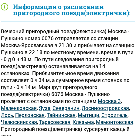
Информация о расписании
пригородного поезда(электрички):
Вечерний пригородный поезд(электричка) Москва -
Пушкино номер 6076 отправляется со станции
Москва-Ярославская в 21.30 и прибывает на станцию
Пушкино в 22.18 по местному времени, время в пути
- 0 д 0 ч 48 м. По пути следования пригородный
поезд(электричка) останавливается на 14
остановках. Приблизительное время движения
составляет 0 ч 34 м, а суммарное время стоянок по
пути - 0 ч 14 м. Маршрут пригородного
поезда(электрички) 6076 Москва - Пушкино
пролегает c остановками по станциям
Москва 3
,
Маленковская
,
Яуза
,
Северянин
,
Лосиноостровская
,
Лось
,
Перловская
,
Тайнинская
,
Мытищи
,
Строитель
,
Челюскинская
,
Тарасовская
,
Клязьма
,
Мамонтовская
.
Пригородный поезд(электричка) курсирует каждый
день.