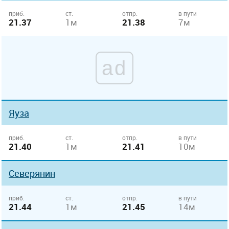
приб.
ст.
отпр.
в пути
21.37
1м
21.38
7м
ad
Яуза
приб.
ст.
отпр.
в пути
21.40
1м
21.41
10м
Северянин
приб.
ст.
отпр.
в пути
21.44
1м
21.45
14м