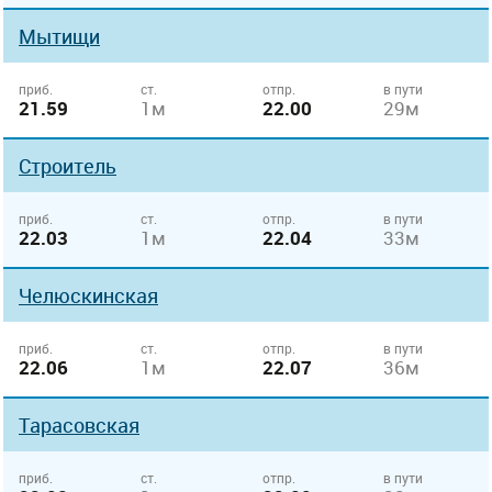
Мытищи
приб.
ст.
отпр.
в пути
21.59
1м
22.00
29м
Строитель
приб.
ст.
отпр.
в пути
22.03
1м
22.04
33м
Челюскинская
приб.
ст.
отпр.
в пути
22.06
1м
22.07
36м
Тарасовская
приб.
ст.
отпр.
в пути