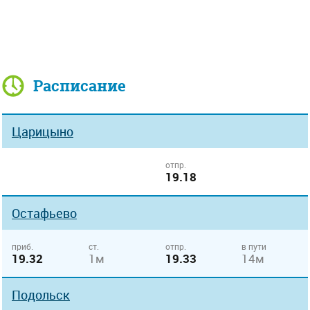
Расписание
Царицыно
отпр.
19.18
Остафьево
приб.
ст.
отпр.
в пути
19.32
1м
19.33
14м
Подольск