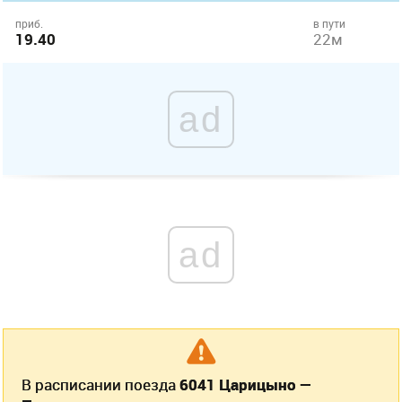
приб.
в пути
19.40
22м
ad
ad
В расписании поезда
6041 Царицыно —