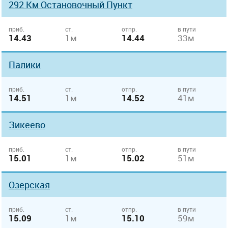
292 Км Остановочный Пункт
приб.
ст.
отпр.
в пути
14.43
1м
14.44
33м
Палики
приб.
ст.
отпр.
в пути
14.51
1м
14.52
41м
Зикеево
приб.
ст.
отпр.
в пути
15.01
1м
15.02
51м
Озерская
приб.
ст.
отпр.
в пути
15.09
1м
15.10
59м