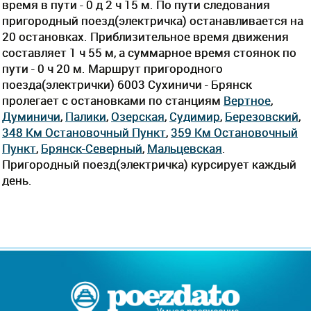
время в пути - 0 д 2 ч 15 м. По пути следования
пригородный поезд(электричка) останавливается на
20 остановках. Приблизительное время движения
составляет 1 ч 55 м, а суммарное время стоянок по
пути - 0 ч 20 м. Маршрут пригородного
поезда(электрички) 6003 Сухиничи - Брянск
пролегает c остановками по станциям
Вертное
,
Думиничи
,
Палики
,
Озерская
,
Судимир
,
Березовский
,
348 Км Остановочный Пункт
,
359 Км Остановочный
Пункт
,
Брянск-Северный
,
Мальцевская
.
Пригородный поезд(электричка) курсирует каждый
день.