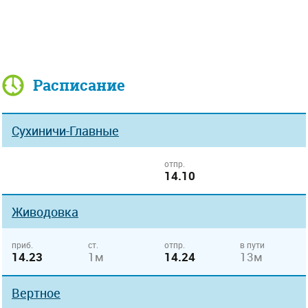
Расписание
Сухиничи-Главные
отпр.
14.10
Живодовка
приб.
ст.
отпр.
в пути
14.23
1м
14.24
13м
Вертное