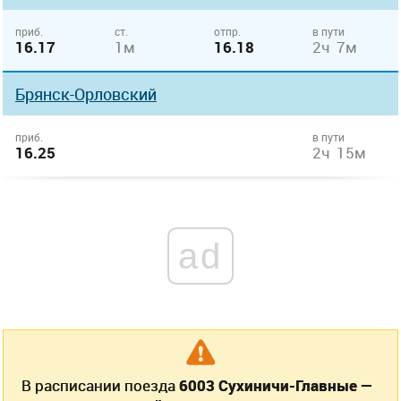
приб.
ст.
отпр.
в пути
16.17
1м
16.18
2ч 7м
Брянск-Орловский
приб.
в пути
16.25
2ч 15м
ad
В расписании поезда
6003 Сухиничи-Главные —