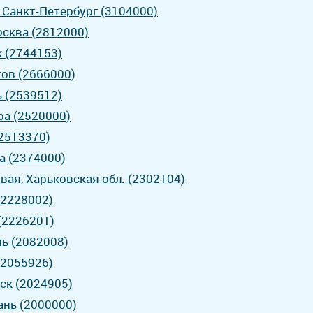
- Санкт-Петербург (3104000)
осква (2812000)
к (2744153)
тов (2666000)
ь (2539512)
ра (2520000)
(2513370)
а (2374000)
вая, Харьковская обл. (2302104)
(2228002)
 (2226201)
нь (2082008)
(2055926)
бск (2024905)
ань (2000000)