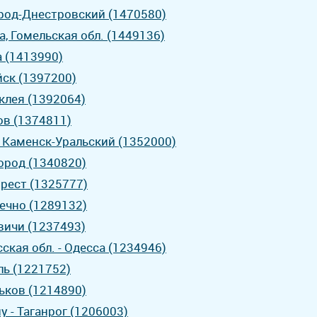
ород-Днестровский (1470580)
а, Гомельская обл. (1449136)
а (1413990)
йск (1397200)
клея (1392064)
ов (1374811)
- Каменск-Уральский (1352000)
город (1340820)
Брест (1325777)
ечно (1289132)
вичи (1237493)
ская обл. - Одесса (1234946)
ль (1221752)
рьков (1214890)
 - Таганрог (1206003)