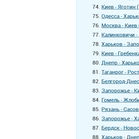
Киев - Яготин 
Одесса - Харь
Москва - Киев
Калинковичи -
Харьков - Зап
Киев - Гребенк
Днепр - Харьк
Таганрог - Рос
Белгород-Днес
Запорожье - К
Гомель - Жлоб
Рязань - Сасов
Запорожье - Х
Бердск - Ново
Харьков - Дне