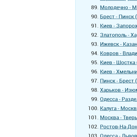
Молодечно - М
Брест - Пинск 
Киев - Запоро
Златополь - Х
Ижевск - Каза
Ковров - Влад
Киев - Шостка
Киев - Хмельн
Пинск - Брест 
Харьков - Изю
Одесса - Разде
Калуга - Москв
Москва - Тверь
Ростов-На-Дон
Одесса - Львов