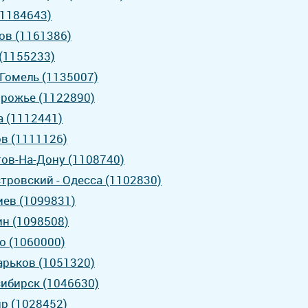
(1184643)
ков (1161386)
 (1155233)
 Гомель (1135007)
орожье (1122890)
а (1112441)
ов (1111126)
тов-На-Дону (1108740)
тровский - Одесса (1102830)
иев (1099831)
ин (1098508)
о (1060000)
арьков (1051320)
сибирск (1046630)
пр (1028452)