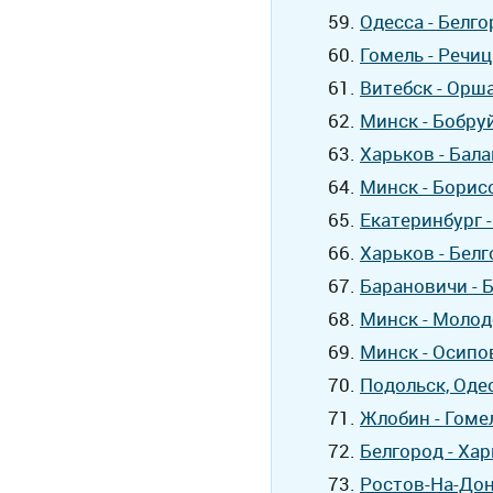
Одесса - Белг
Гомель - Речиц
Витебск - Орш
Минск - Бобру
Харьков - Бала
Минск - Борис
Екатеринбург 
Харьков - Бел
Барановичи - 
Минск - Молод
Минск - Осипо
Подольск, Одес
Жлобин - Гоме
Белгород - Ха
Ростов-На-Дону