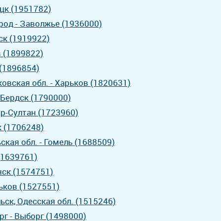
оцк (1951782)
од - Заволжье (1936000)
ск (1919922)
в (1899822)
 (1896854)
овская обл. - Харьков (1820631)
 Бердск (1790000)
ур-Султан (1723960)
к (1706248)
ская обл. - Гомель (1688509)
(1639761)
нск (1574751)
ьков (1527551)
ьск, Одесская обл. (1515246)
рг - Выборг (1498000)