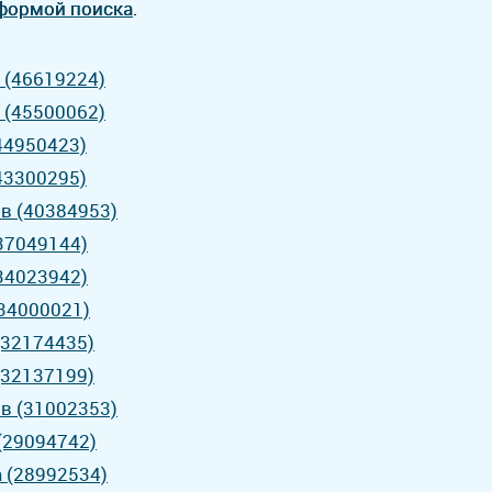
формой поиска
.
в (46619224)
в (45500062)
(44950423)
(43300295)
ов (40384953)
(37049144)
(34023942)
(34000021)
(32174435)
(32137199)
ов (31002353)
 (29094742)
а (28992534)