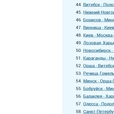
Витебск - Пол
Нижний Новгор
Борисов - Мин
Винница - Кие
Киев - Москва
Лозовая, Харьк
Новосибирск -
Караганды - Н
Орша - Витебс
Речица, Гомель
Минск - Орша 
Бобруйск - Ми
Балаклея - Хар
Одесса - Подол
Санкт-Петербу