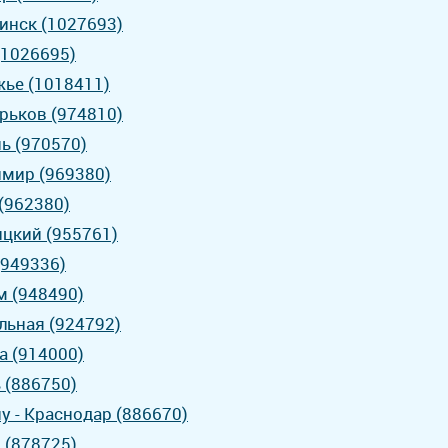
инск (1027693)
(1026695)
жье (1018411)
арьков (974810)
нь (970570)
имир (969380)
 (962380)
ицкий (955761)
(949336)
м (948490)
льная (924792)
а (914000)
 (886750)
у - Краснодар (886670)
 (878725)