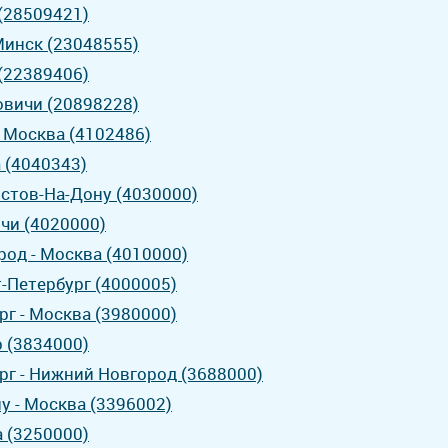
 (28509421)
Минск (23048555)
 (22389406)
овичи (20898228)
- Москва (4102486)
а (4040343)
остов-На-Дону (4030000)
очи (4020000)
од - Москва (4010000)
т-Петербург (4000005)
рг - Москва (3980000)
р (3834000)
рг - Нижний Новгород (3688000)
у - Москва (3396002)
а (3250000)