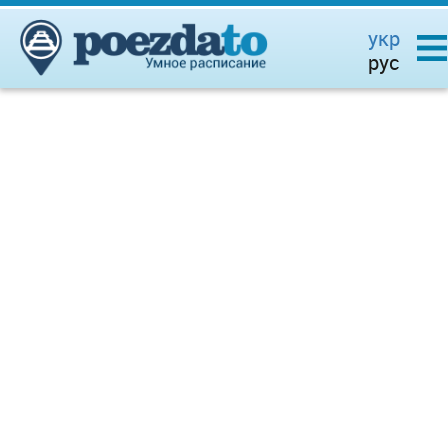
укр
рус