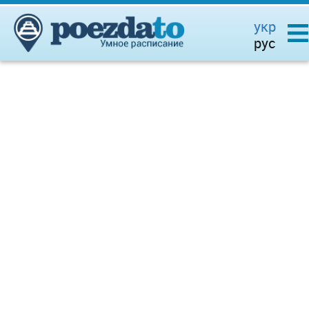
укр
рус