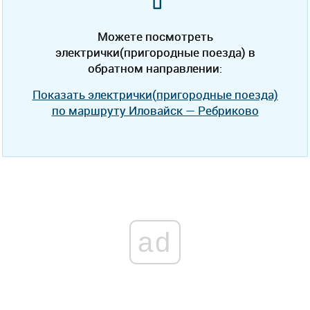
Можете посмотреть
электрички(пригородные поезда) в
обратном направлении:
Показать электрички(пригородные поезда)
по маршруту Иловайск — Ребриково
ad