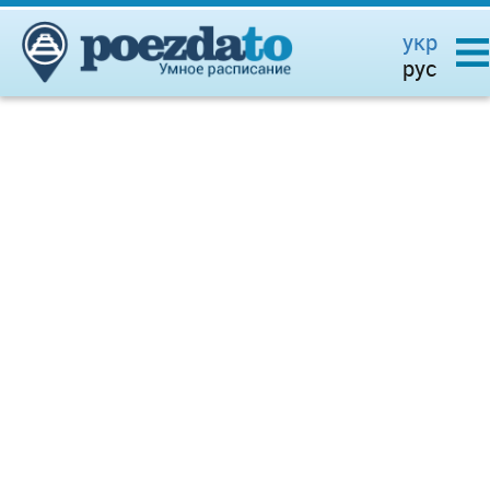
укр
рус