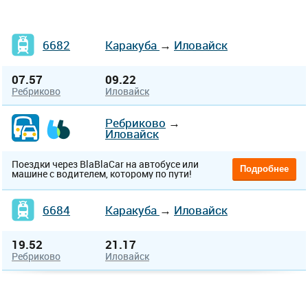
6682
Каракуба
→
Иловайск
07.57
09.22
Ребриково
Иловайск
Ребриково
→
Иловайск
Поездки через BlaBlaCar на автобусе или
Подробнее
машине с водителем, которому по пути!
6684
Каракуба
→
Иловайск
19.52
21.17
Ребриково
Иловайск