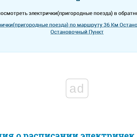
осмотреть электрички(пригородные поезда) в обратн
рички(пригородные поезда) по маршруту 36 Км Остан
Остановочный Пункт
ad
ия о расписании электричек