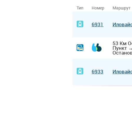
Тип
Номер
Маршрут
6931
Иловай
53 Км 
Пункт
Остано
6933
Иловай