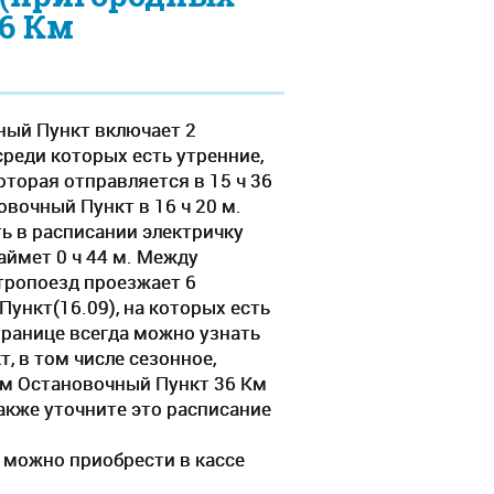
36 Км
ный Пункт включает 2
среди которых есть утренние,
торая отправляется в 15 ч 36
вочный Пункт в 16 ч 20 м.
ь в расписании электричку
аймет 0 ч 44 м. Между
тропоезд проезжает 6
ункт(16.09), на которых есть
транице всегда можно узнать
, в том числе сезонное,
Км Остановочный Пункт 36 Км
акже уточните это расписание
 можно приобрести в кассе