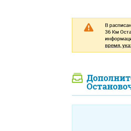
В расписа
36 Км Ост
информаци
время, ука
Дополнит
Останово