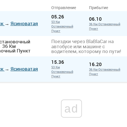
Отправление
Прибытие
05.26
06.10
53 Км
ск
→
Ясиноватая
36 Км Остановочный
Остановочный
Пункт
Пункт
Поездки через BlaBlaCar на
Остановочный
→
36 Км
автобусе или машине с
вочный Пункт
водителем, которому по пути!
15.36
16.20
53 Км
ск
→
Ясиноватая
36 Км Остановочный
Остановочный
Пункт
Пункт
ad