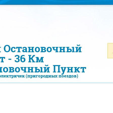
м Остановочный
 - 36 Км
новочный Пункт
электричек (пригородных поездов)