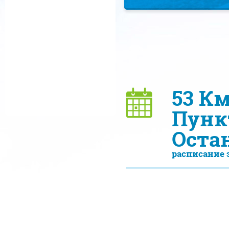
53 К
Пункт
Оста
расписание 