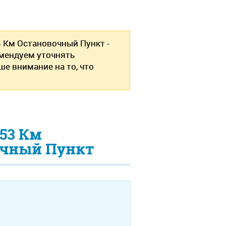
3 Км Остановочный Пункт -
мендуем уточнять
е внимание на то, что
53 Км
очный Пункт