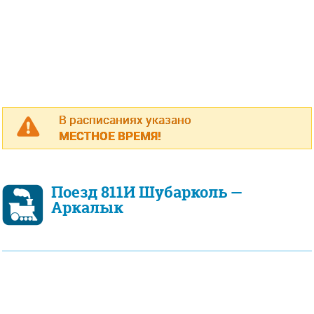
В расписаниях указано
МЕСТНОЕ ВРЕМЯ!
Поезд 811И Шубарколь —
Аркалык