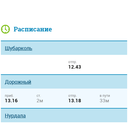
Расписание
Шубарколь
отпр.
12.43
Дорожный
приб.
ст.
отпр.
в пути
13.16
2м
13.18
33м
Нурдала