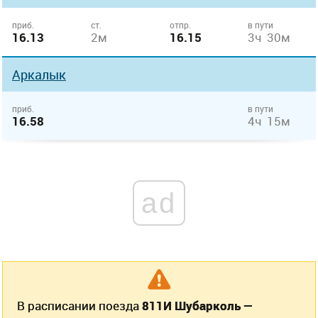
приб.
ст.
отпр.
в пути
16.13
2м
16.15
3ч 30м
Аркалык
приб.
в пути
16.58
4ч 15м
ad
В расписании поезда
811И Шубарколь —