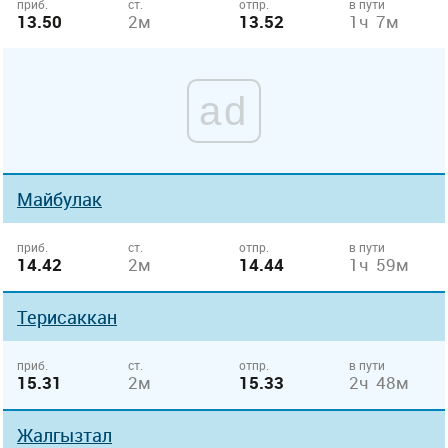
приб.
ст.
отпр.
в пути
13.50
2м
13.52
1ч 7м
ad
Майбулак
приб.
ст.
отпр.
в пути
14.42
2м
14.44
1ч 59м
Терисаккан
приб.
ст.
отпр.
в пути
15.31
2м
15.33
2ч 48м
Жалгызтал