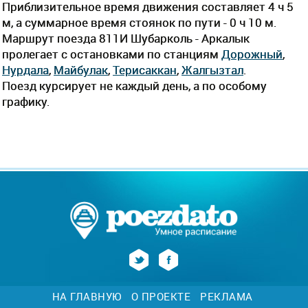
Приблизительное время движения составляет 4 ч 5
м, а суммарное время стоянок по пути - 0 ч 10 м.
Маршрут поезда 811И Шубарколь - Аркалык
пролегает c остановками по станциям
Дорожный
,
Нурдала
,
Майбулак
,
Терисаккан
,
Жалгызтал
.
Поезд курсирует не каждый день, а по особому
графику.
НА ГЛАВНУЮ
О ПРОЕКТЕ
РЕКЛАМА